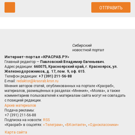
Сибирский
новостной портал
Интернет-портал «КРАСРАБ.РУ»
Главный редактор —
Павловский Владимир Евгеньевич.
Адрес редакции:
660075, Красноярский край, г. Красноярск, ул.
Железнодорожников, д. 17, пом. 9, оф. 615.
Телефон редакции:
+7 (391) 211-56-88
E-mail:
redaktor@krasrab.krsn.ru
Мнения авторов статей, опубликованных на портале «Красраб»,
материалов, размещённых в разделах «Мнения», «Молва», а также
комментариев пользователей к материалам сайта могут не совпадать
с позицией редакции.
Архив материалов
Подача рекламы:
+7 (391) 211-56-88
Подписка на новости:
RSS
«Красраб» в соцсетях:
«Телеграм»
,
«ВКонтакте»
,
«Одноклассники»
Карта сайта