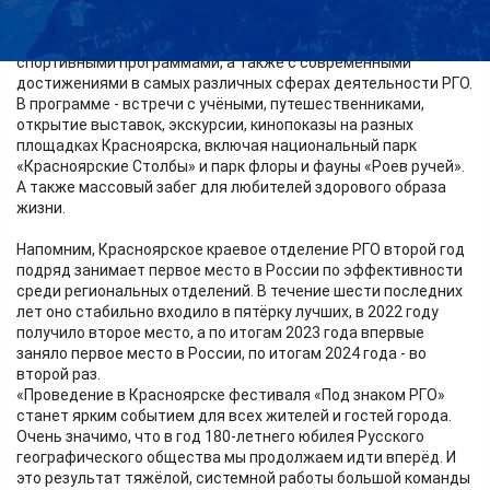
экспедиционно-исследовательскими, научными и
патриотическими проектами, богатым историко-культурным
наследием, молодёжными, культурно-просветительскими и
спортивными программами, а также с современными
достижениями в самых различных сферах деятельности РГО.
В программе - встречи с учёными, путешественниками,
открытие выставок, экскурсии, кинопоказы на разных
площадках Красноярска, включая национальный парк
«Красноярские Столбы» и парк флоры и фауны «Роев ручей».
А также массовый забег для любителей здорового образа
жизни.
Напомним, Красноярское краевое отделение РГО второй год
подряд занимает первое место в России по эффективности
среди региональных отделений. В течение шести последних
лет оно стабильно входило в пятёрку лучших, в 2022 году
получило второе место, а по итогам 2023 года впервые
заняло первое место в России, по итогам 2024 года - во
второй раз.
«Проведение в Красноярске фестиваля «Под знаком РГО»
станет ярким событием для всех жителей и гостей города.
Очень значимо, что в год 180-летнего юбилея Русского
географического общества мы продолжаем идти вперёд. И
это результат тяжёлой, системной работы большой команды