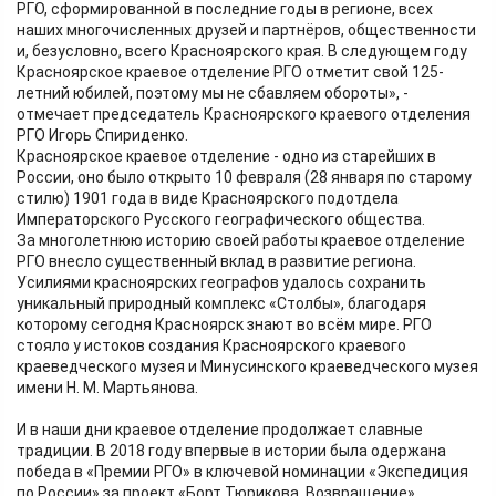
РГО, сформированной в последние годы в регионе, всех
наших многочисленных друзей и партнёров, общественности
и, безусловно, всего Красноярского края. В следующем году
Красноярское краевое отделение РГО отметит свой 125-
летний юбилей, поэтому мы не сбавляем обороты», -
отмечает председатель Красноярского краевого отделения
РГО Игорь Спириденко.
Красноярское краевое отделение - одно из старейших в
России, оно было открыто 10 февраля (28 января по старому
стилю) 1901 года в виде Красноярского подотдела
Императорского Русского географического общества.
За многолетнюю историю своей работы краевое отделение
РГО внесло существенный вклад в развитие региона.
Усилиями красноярских географов удалось сохранить
уникальный природный комплекс «Столбы», благодаря
которому сегодня Красноярск знают во всём мире. РГО
стояло у истоков создания Красноярского краевого
краеведческого музея и Минусинского краеведческого музея
имени Н. М. Мартьянова.
И в наши дни краевое отделение продолжает славные
традиции. В 2018 году впервые в истории была одержана
победа в «Премии РГО» в ключевой номинации «Экспедиция
по России» за проект «Борт Тюрикова. Возвращение».