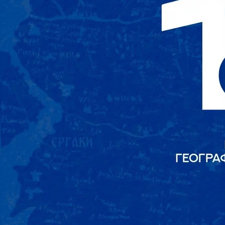
Общество
08.08.2025 08:28
1261
В 2025 году старейшая общественная организация России -
Русское географическое общество - отмечает 180-летний
юбилей. В рамках его празднования Красноярскому краю
доверено проведения масштабного фестиваля «Под флагом
РГО», который пройдёт с 18 по 23 августа в Красноярске.
Это первый фестиваль Русского географического общества
в Красноярском крае. Он организуется по грантовой
программе РГО.
Фестиваль познакомит жителей региона с уникальными