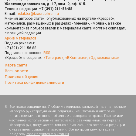
Железнодорожников, д. 17, пом. 9, оф. 615.
Телефон редакции:
+7 (391) 211-56-88
E-mail:
redaktor@krasrab.krsn.ru
Мнения авторов статей, опубликованных на портале «Красраб»,
материалов, размещённых в разделах «Мнения», «Молва», а также
комментариев пользователей к материалам сайта могут не совпадать
с позицией редакции.
Архив материалов
Подача рекламы:
+7 (391) 211-56-88
Подписка на новости:
RSS
«Красраб» в соцсетях:
«Телеграм»
,
«ВКонтакте»
,
«Одноклассники»
Карта сайта
Все новости
Правила общения
Политика конфиденциальности
Все права защищены. Любые материалы, размещённые на портале
«Красраб.ру» сотрудниками редакции, нештатными авторами
и читателями, являются объектами авторского права. Полное или
частичное использование материалов, размещённых на портале
«Красраб.ру», допускается только с письменного согласия редакции
с указанием ссылки на источник. Все вопросы можно задать
по адресу
redaktor@krasrab.krsn.ru
.