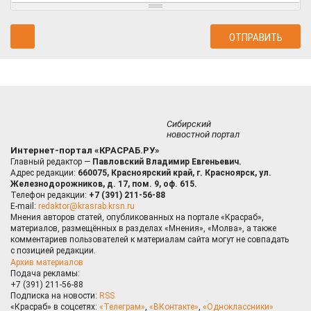
Сибирский
новостной портал
Интернет-портал «КРАСРАБ.РУ»
Главный редактор —
Павловский Владимир Евгеньевич.
Адрес редакции:
660075, Красноярский край, г. Красноярск, ул.
Железнодорожников, д. 17, пом. 9, оф. 615.
Телефон редакции:
+7 (391) 211-56-88
E-mail:
redaktor@krasrab.krsn.ru
Мнения авторов статей, опубликованных на портале «Красраб»,
материалов, размещённых в разделах «Мнения», «Молва», а также
комментариев пользователей к материалам сайта могут не совпадать
с позицией редакции.
Архив материалов
Подача рекламы:
+7 (391) 211-56-88
Подписка на новости:
RSS
«Красраб» в соцсетях:
«Телеграм»
,
«ВКонтакте»
,
«Одноклассники»