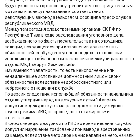
будут уволены из органов внутренних дел по отрицательным
мотивам и понесут наказание в соответствии с
действующим законодательством, сообщила пресс-служба
республиканского МВД.
Между тем сегодня следственными органами СК РФ по
Республике Тува в ходе расследования уголовного дела,
возбужденного по факту посягательства на сотрудника
полиции, находящегося при исполнении должностных
обязанностей, возбуждено уголовное дело в отношении
исполняющего обязанности начальника межмуниципального
отдела МВД «Барун-Хемчикский».
Ему вменяют халатность, то есть неисполнение или
ненадлежащее исполнение должностным лицом своих
обязанностей вследствие недобросовестного или
небрежного отношения к службе.
По версии следствия, исполнябщий обязанности начальника
отдела утвердил наряд на дежурные сутки 14 апреля,
допустив к дежурству стажера по должности дежурного
группы режима ИВС, не прошедшего стажировку и
аттестацию.
В свою очередь, дежурный по ИВС во время несения службы
допустил нарушение требований при выводе арестованных
из камер, вследствие чего двое из них напали на него, начали