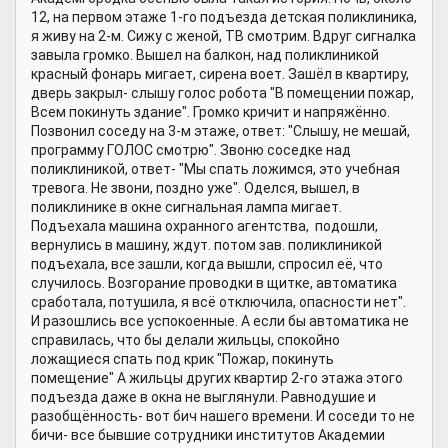
12, на первом этаже 1-го подъезда детская поликлиника,
я живу на 2-м. Сижу с женой, ТВ смотрим. Вдруг сигналка
завыла громко. Вышел на балкон, над поликлиникой
красный фонарь мигает, сирена воет. Зашёл в квартиру,
дверь закрыл- слышу голос робота "В помещении пожар,
Всем покинуть здание". Громко кричит и напряжённо.
Позвонил соседу на 3-м этаже, ответ: "Слышу, не мешай,
программу ГОЛОС смотрю". Звоню соседке над
поликлиникой, ответ- "Мы спать ложимся, это учебная
тревога. Не звони, поздно уже". Оделся, вышел, в
поликлинике в окне сигнальная лампа мигает.
Подъехала машина охранного агентства, подошли,
вернулись в машину, ждут. потом зав. поликлиникой
подъехала, все зашли, когда вышли, спросил её, что
случилось. Возгорание проводки в щитке, автоматика
сработала, потушила, я всё отключила, опасности нет".
И разошлись все успокоенные. А если бы автоматика не
справилась, что бы делали жильцы, спокойно
ложащиеся спать под крик "Пожар, покинуть
помещение" А жильцы других квартир 2-го этажа этого
подъезда даже в окна не выглянули. Равнодушие и
разобщённость- вот бич нашего времени. И соседи то не
бичи- все бывшие сотрудники институтов Академии