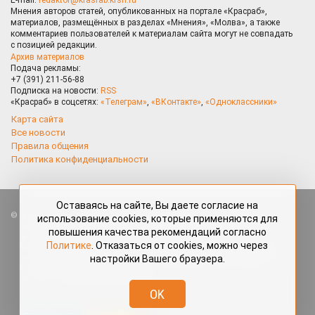
Мнения авторов статей, опубликованных на портале «Красраб»,
материалов, размещённых в разделах «Мнения», «Молва», а также
комментариев пользователей к материалам сайта могут не совпадать
с позицией редакции.
Архив материалов
Подача рекламы:
+7 (391) 211-56-88
Подписка на новости:
RSS
«Красраб» в соцсетях:
«Телеграм»
,
«ВКонтакте»
,
«Одноклассники»
Карта сайта
Все новости
Правила общения
Политика конфиденциальности
Оставаясь на сайте, Вы даете согласие на
Все права защищены. Любые материалы, размещённые на портале
использование cookies, которые применяются для
«Красраб.ру» сотрудниками редакции, нештатными авторами
повышения качества рекомендаций согласно
и читателями, являются объектами авторского права. Полное или
Политике
. Отказаться от cookies, можно через
частичное использование материалов, размещённых на портале
настройки Вашего браузера.
«Красраб.ру», допускается только с письменного согласия редакции
с указанием ссылки на источник. Все вопросы можно задать
по адресу
redaktor@krasrab.krsn.ru
.
OK