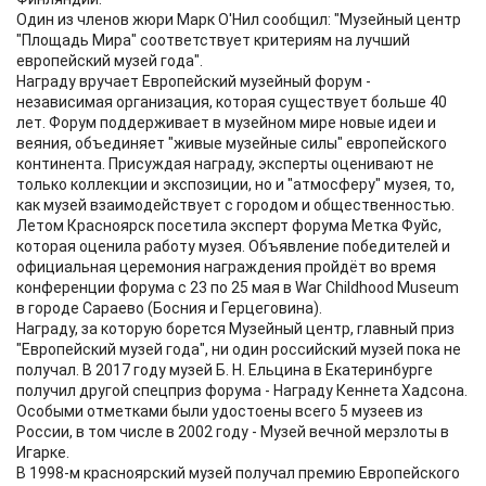
Один из членов жюри Марк О'Нил сообщил: "Музейный центр
"Площадь Мира" соответствует критериям на лучший
европейский музей года".
Награду вручает Европейский музейный форум -
независимая организация, которая существует больше 40
лет. Форум поддерживает в музейном мире новые идеи и
веяния, объединяет "живые музейные силы" европейского
континента. Присуждая награду, эксперты оценивают не
только коллекции и экспозиции, но и "атмосферу" музея, то,
как музей взаимодействует с городом и общественностью.
Летом Красноярск посетила эксперт форума Метка Фуйс,
которая оценила работу музея. Объявление победителей и
официальная церемония награждения пройдёт во время
конференции форума с 23 по 25 мая в War Childhood Museum
в городе Сараево (Босния и Герцеговина).
Награду, за которую борется Музейный центр, главный приз
"Европейский музей года", ни один российский музей пока не
получал. В 2017 году музей Б. Н. Ельцина в Екатеринбурге
получил другой спецприз форума - Награду Кеннета Хадсона.
Особыми отметками были удостоены всего 5 музеев из
России, в том числе в 2002 году - Музей вечной мерзлоты в
Игарке.
В 1998-м красноярский музей получал премию Европейского