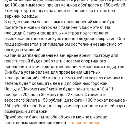
до 130 сантиметров, прокат коньков обойдётся в 150 рублей.
Температура воздуха на арене позволяет кататься без
верхней одежды.
В предстоящем сезоне зимних развлечений можно будет
посетить и новый каток на стадионе "Локомотив". На
площади 8 тысяч квадратных метров подготовлено
высококачественное искусственное ледовое покрытие. Оно
поддерживается в оптимальном состоянии независимо от
погодных условий.
Катания запланированы на вечернее время, поэтому для
посетителей будет работать система спортивного
освещения, отвечающая требованиям мировых стандартов.
Она была установлена для проведения цветных
телетрансляций в HD-качестве матчей по хоккею с мячом и
теперь будет освещать лёд и для обычных горожан.
На льду "Локомотива" можно будет покататься 10 и 11
ноября с 20 часов 30 минут до 22 часов. Стоимость
взрослого билета 150 рублей, детского - 100, прокат коньков -
150 рублей в час. В день открытия первых посетителей ждут
розыгрыши и подарки.
Приобрести билеты на оба объекта можно в кассах
спортивных комплексов или на
онлайн-сервисе
.