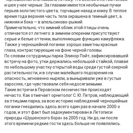
и шея у нее черные. За глазами имеются необычные пучки
перьев золотистого цвета, торчащие назад и книзу. В теплое
время года верхняя часть тела окрашена в темный цвет, а
нижняя и бока — в апельсиново-рыжий.
Примечательно, что зимний облик этой птицы очень
отличается от летнего: в зимнем оперении присутствуют
серые и белые оттенки, выполняющие функцию камуфляжа.
Также у черношейной поганки хорошо заметны красные
глаза, контрастирующие на фоне черной головы.
По словам сотрудницы парка Элинор Пэйт, зафиксировавшей
встречу на фото, утки держались небольшой стайкой, плавая
по небольшому участку открытой воды среди густой озерной
растительности, и в случае малейшего подозрения на
опасность, мгновенно ныряли, а выныривали уже в густых
зарослях, где чувствовали себя недосягаемыми.
Такие встречи в Перовском лесничестве происходят
нечасто. Как отмечает орнитолог С. Ю. Петров, наблюдающий
за птицами парка, за всю историю наблюдений черношейные
поганки гнездились здесь всего один раз в начале 2000-х
годов, и этот факт был задокументирован в Летописи
природы «Шушенского бора» за 2005 год. Ни до, ни после
этого времени редкие гости здесь больше не появлялись.