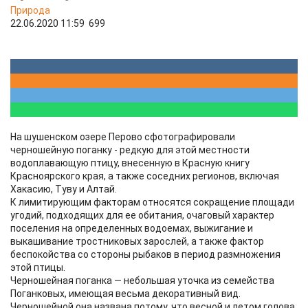
Природа
22.06.2020 11:59
699
На шушенском озере Перово сфотографировали
черношейную поганку - редкую для этой местности
водоплавающую птицу, внесенную в Красную книгу
Красноярского края, а также соседних регионов, включая
Хакасию, Туву и Алтай.
К лимитирующим факторам относятся сокращение площади
угодий, подходящих для ее обитания, очаговый характер
поселения на определенных водоемах, выжигание и
выкашивание тростниковых зарослей, а также фактор
беспокойства со стороны рыбаков в период размножения
этой птицы.
Черношейная поганка — небольшая уточка из семейства
Поганковых, имеющая весьма декоративный вид.
Черношейной она названа потому, что весной и летом голова