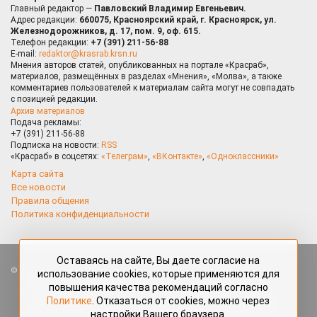
Главный редактор —
Павловский Владимир Евгеньевич.
Адрес редакции:
660075, Красноярский край, г. Красноярск, ул.
Железнодорожников, д. 17, пом. 9, оф. 615.
Телефон редакции:
+7 (391) 211-56-88
E-mail:
redaktor@krasrab.krsn.ru
Мнения авторов статей, опубликованных на портале «Красраб»,
материалов, размещённых в разделах «Мнения», «Молва», а также
комментариев пользователей к материалам сайта могут не совпадать
с позицией редакции.
Архив материалов
Подача рекламы:
+7 (391) 211-56-88
Подписка на новости:
RSS
«Красраб» в соцсетях:
«Телеграм»
,
«ВКонтакте»
,
«Одноклассники»
Карта сайта
Все новости
Правила общения
Политика конфиденциальности
Оставаясь на сайте, Вы даете согласие на
Все права защищены. Любые материалы, размещённые на портале
использование cookies, которые применяются для
«Красраб.ру» сотрудниками редакции, нештатными авторами
повышения качества рекомендаций согласно
и читателями, являются объектами авторского права. Полное или
Политике
. Отказаться от cookies, можно через
частичное использование материалов, размещённых на портале
настройки Вашего браузера.
«Красраб.ру», допускается только с письменного согласия редакции