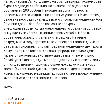
На территории Саяно-Шушенского заповедника численность
бурого медведя стабильна, по экспертной оценке она
составляет 280 особей. Наиболее высока плотность
населения этого хищника на таежных участках. Именно там,
даже вне периода гона, чаще всего случаются медвежьи бои.
Причина драк – борьба за кормовые ресурсы.
В «голодные годы», когда мало кедрового ореха и ягод, звери
вынуждены прибегать к каннибализму, чтобы набрать
достаточно жира для залегания в берлогу. Научные
сотрудники и государственные инспекторы заповедника не
раз регистрировали случаи поедания медведями друг друга.
Кажущаяся жестокость законов природы на самом деле
является логичным действием для развития популяции.
Погибнув в схватке, один медведь дал пищу, а значит и силы
для существования другому, более молодому и сильному
зверю. В итоге, победитель, перезимовав, даст начало
новому поколению медвежат, которые станут продолжением
«медвежьего рода» в заповедных лесах.
Фото:
Читайте также
29.07 11:48