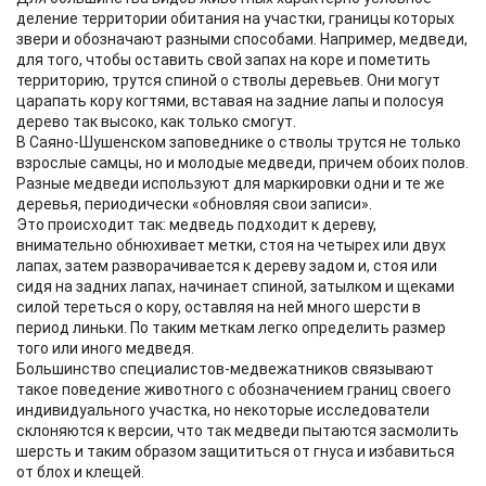
деление территории обитания на участки, границы которых
звери и обозначают разными способами. Например, медведи,
для того, чтобы оставить свой запах на коре и пометить
территорию, трутся спиной о стволы деревьев. Они могут
царапать кору когтями, вставая на задние лапы и полосуя
дерево так высоко, как только смогут.
В Саяно-Шушенском заповеднике о стволы трутся не только
взрослые самцы, но и молодые медведи, причем обоих полов.
Разные медведи используют для маркировки одни и те же
деревья, периодически «обновляя свои записи».
Это происходит так: медведь подходит к дереву,
внимательно обнюхивает метки, стоя на четырех или двух
лапах, затем разворачивается к дереву задом и, стоя или
сидя на задних лапах, начинает спиной, затылком и щеками
силой тереться о кору, оставляя на ней много шерсти в
период линьки. По таким меткам легко определить размер
того или иного медведя.
Большинство специалистов-медвежатников связывают
такое поведение животного с обозначением границ своего
индивидуального участка, но некоторые исследователи
склоняются к версии, что так медведи пытаются засмолить
шерсть и таким образом защититься от гнуса и избавиться
от блох и клещей.