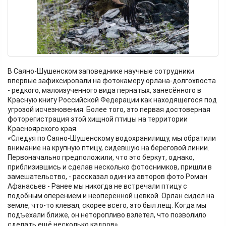
В Саяно-Шушенском заповеднике научные сотрудники
впервые зафиксировали на фотокамеру орлана-долгохвоста
- редкого, малоизученного вида пернатых, занесённого в
Красную книгу Российской Федерации как находящегося под
угрозой исчезновения. Более того, это первая достоверная
фоторегистрация этой хищной птицы на территории
Красноярского края.
«Следуя по Саяно-Шушенскому водохранилищу, мы обратили
внимание на крупную птицу, сидевшую на береговой линии.
Первоначально предположили, что это беркут, однако,
приблизившись и сделав несколько фотоснимков, пришли в
замешательство, - рассказал один из авторов фото Роман
Афанасьев - Ранее мы никогда не встречали птицу с
подобным оперением и неоперённой цевкой. Орлан сидел на
земле, что-то клевал, скорее всего, это был лещ. Когда мы
подъехали ближе, он неторопливо взлетел, что позволило
сделать ещё несколько кадров».