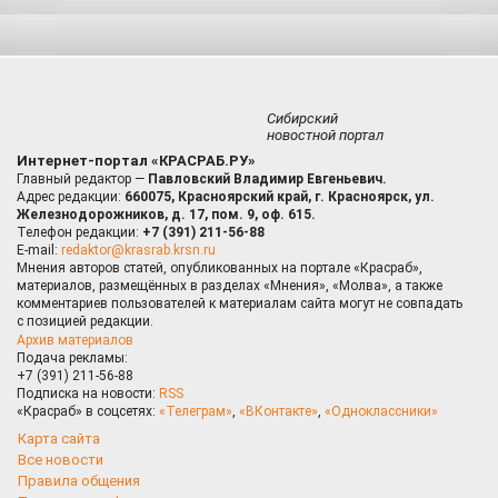
Сибирский
новостной портал
Интернет-портал «КРАСРАБ.РУ»
Главный редактор —
Павловский Владимир Евгеньевич.
Адрес редакции:
660075, Красноярский край, г. Красноярск, ул.
Железнодорожников, д. 17, пом. 9, оф. 615.
Телефон редакции:
+7 (391) 211-56-88
E-mail:
redaktor@krasrab.krsn.ru
Мнения авторов статей, опубликованных на портале «Красраб»,
материалов, размещённых в разделах «Мнения», «Молва», а также
комментариев пользователей к материалам сайта могут не совпадать
с позицией редакции.
Архив материалов
Подача рекламы:
+7 (391) 211-56-88
Подписка на новости:
RSS
«Красраб» в соцсетях:
«Телеграм»
,
«ВКонтакте»
,
«Одноклассники»
Карта сайта
Все новости
Правила общения