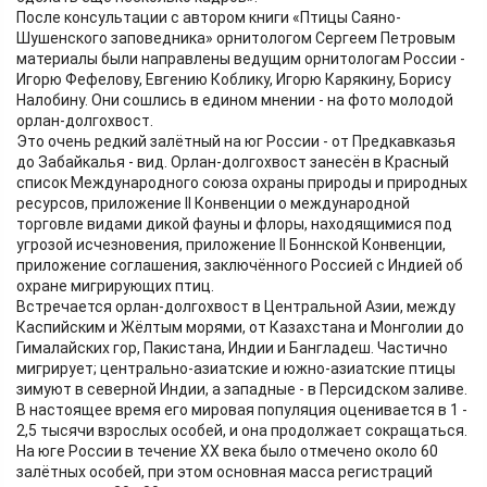
После консультации с автором книги «Птицы Саяно-
Шушенского заповедника» орнитологом Сергеем Петровым
материалы были направлены ведущим орнитологам России -
Игорю Фефелову, Евгению Коблику, Игорю Карякину, Борису
Налобину. Они сошлись в едином мнении - на фото молодой
орлан-долгохвост.
Это очень редкий залётный на юг России - от Предкавказья
до Забайкалья - вид. Орлан-долгохвост занесён в Красный
список Международного союза охраны природы и природных
ресурсов, приложение II Конвенции о международной
торговле видами дикой фауны и флоры, находящимися под
угрозой исчезновения, приложение II Боннской Конвенции,
приложение соглашения, заключённого Россией с Индией об
охране мигрирующих птиц.
Встречается орлан-долгохвост в Центральной Азии, между
Каспийским и Жёлтым морями, от Казахстана и Монголии до
Гималайских гор, Пакистана, Индии и Бангладеш. Частично
мигрирует; центрально-азиатские и южно-азиатские птицы
зимуют в северной Индии, а западные - в Персидском заливе.
В настоящее время его мировая популяция оценивается в 1 -
2,5 тысячи взрослых особей, и она продолжает сокращаться.
На юге России в течение ХХ века было отмечено около 60
залётных особей, при этом основная масса регистраций