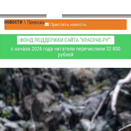
НОВОСТИ
\
Природа
Прислать новость
ФОНД ПОДДЕРЖКИ САЙТА "КРАСРАБ.РУ":
с начала 2026 года читатели перечислили 32 800
рублей
В Саянах научные
сотрудники
заповедника впервые
встретили орлана-
долгохвоста
Очень редкий вид хищной птицы замечен в Сибири