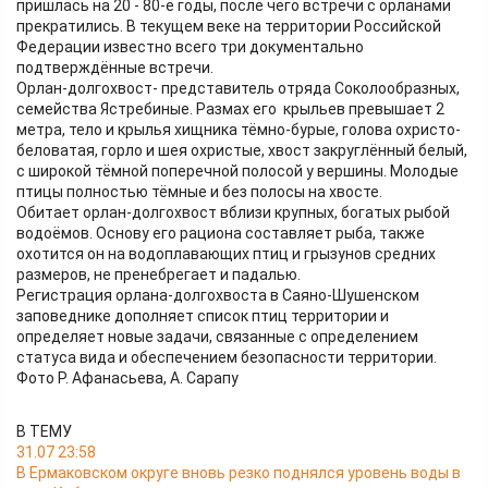
пришлась на 20 - 80-е годы, после чего встречи с орланами
прекратились. В текущем веке на территории Российской
Федерации известно всего три документально
подтверждённые встречи.
Орлан-долгохвост- представитель отряда Соколообразных,
семейства Ястребиные. Размах его крыльев превышает 2
метра, тело и крылья хищника тёмно-бурые, голова охристо-
беловатая, горло и шея охристые, хвост закруглённый белый,
с широкой тёмной поперечной полосой у вершины. Молодые
птицы полностью тёмные и без полосы на хвосте.
Обитает орлан-долгохвост вблизи крупных, богатых рыбой
водоёмов. Основу его рациона составляет рыба, также
охотится он на водоплавающих птиц и грызунов средних
размеров, не пренебрегает и падалью.
Регистрация орлана-долгохвоста в Саяно-Шушенском
заповеднике дополняет список птиц территории и
определяет новые задачи, связанные с определением
статуса вида и обеспечением безопасности территории.
Фото Р. Афанасьева, А. Сарапу
В ТЕМУ
31.07 23:58
В Ермаковском округе вновь резко поднялся уровень воды в