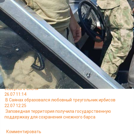
отстранены от управления маломерными судами, проведены
беседы с гражданами о недопустимости нарушений
требований безопасности нахождения на воде и
эксплуатации маломерного флота, сообщили в Западно-
Сибирской транспортной прокуратуре.
Читайте также
29.07 11:48
В главке МЧС рассказали о повышении уровня воды в реках
на юге Красноярского края
29.07 08:42
Медведица с двумя медвежатами попала в объектив
фоторегистратора
28.07 14:35
В Саянах продолжается изучение краснокнижного лесного
северного оленя
26.07 11:14
В Саянах образовался любовный треугольник ирбисов
22.07 12:25
Заповедная территория получила государственную
поддержкау для сохранения снежного барса
Комментировать