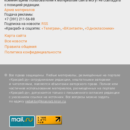
комментариев пользователей к материалам сайта могут не совпадать
с позицией редакции.
Архив материалов
Подача рекламы:
+7 (391) 211-56-88
Подписка на новости:
RSS
«Красраб» в соцсетях:
«Телеграм»
,
«ВКонтакте»
,
«Одноклассники»
Карта сайта
Все новости
Правила общения
Политика конфиденциальности
Все права защищены. Любые материалы, размещённые на портале
«Красраб.ру» сотрудниками редакции, нештатными авторами
и читателями, являются объектами авторского права. Полное или
частичное использование материалов, размещённых на портале
«Красраб.ру», допускается только с письменного согласия редакции
с указанием ссылки на источник. Все вопросы можно задать
по адресу
redaktor@krasrab.krsn.ru
.