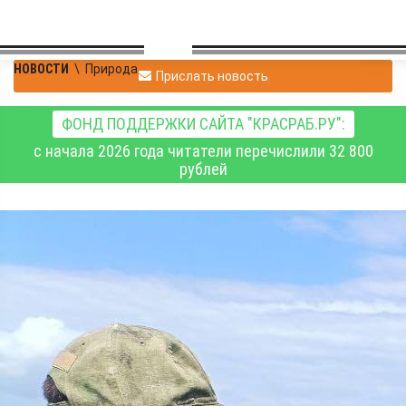
НОВОСТИ
\
Природа
Прислать новость
ФОНД ПОДДЕРЖКИ САЙТА "КРАСРАБ.РУ":
с начала 2026 года читатели перечислили 32 800
рублей
В Хакасии транспортная
прокуратура проводит
надзорные
мероприятия на водных
объектах