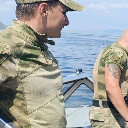
Природа
31.07.2025 16:47
828
Фото:
Западно-Сибирская транспортная прокуратура
Абаканский транспортный прокурор Денис Бажан с
поддержкой правоохранительных и контролирующих органов
дал оценку обеспечения безопасности плавания в
акваториях Красноярского водохранилища, реки Енисей, а
также озера Шира.
Во время рейда выявлены десятки нарушений нормативов
эксплуатации водного транспорта, 3 судоводителя