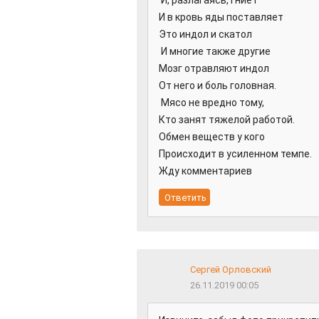
И, разлагаясь, гниёт
И в кровь яды поставляет
Это индол и скатол
И многие также другие
Мозг отравляют индол
От него и боль головная.
Мясо не вредно тому,
Кто занят тяжелой работой.
Обмен веществ у кого
Происходит в усиленном темпе.
Жду комментариев
Сергей Орловский
26.11.2019 00:05