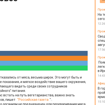
Прои
На т
сего
12:26
Прои
Свод
спец
авгу
17:56
Прои
Поя
легк
в Ир
14:43
отказались от мяса, весьма широк. Это могут быть и
 показания, и мягкое воздействие вашего окружения,
Афи
елающего видеть среди своих сотрудников
В го
йного" питания.
прой
с встать на путь вегетарианства, важно знать
ярм
тов, пишет
"Российская газета
":.
15:10
его организм не предназначен для переваривания мяса