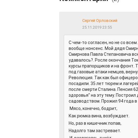
Сергей Орловский
25.11.2019 23:55
С чем-то согласен, но не со все
вообще нонсенс. Мой дядя Смирн
Смирнова Павла Степановича всю
удавалось?. Росле окончания То
курсы прапорщиков и на фронт. 
под газовые атаки немцев, верну
Революция. Так как был офицером
посадили. 35 лет тюрем и лагере
после смерти Сталина. Пенсия 62
здоровья" на эту тему. Построил
садоводством. Прожил 94 года в
Мясо, конечно, бодрит,
Как рюмка вина, возбуждает.
Но, раз в кишечник попав,
Надолго там застревает.