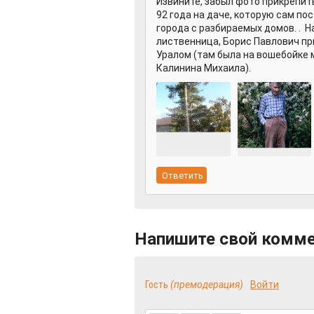
Извините, забыл фото прикрепить
92 года на даче, которую сам по
города с разбираемых домов. . Н
лиственница, Борис Павлович пр
Уралом (там была на вошебойке
Калинина Михаила).
Напишите свой комм
Гость
(премодерация)
Войти