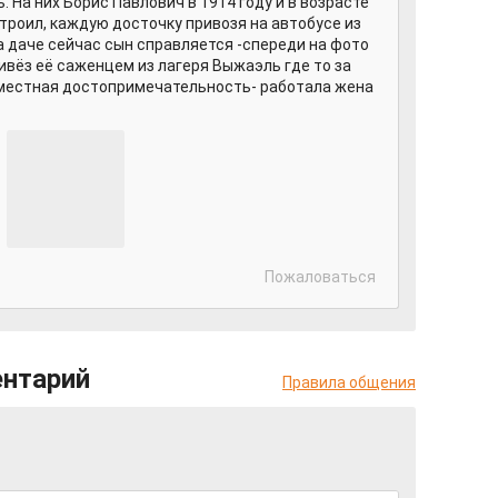
. На них Борис Павлович в 1914 году и в возрасте
строил, каждую досточку привозя на автобусе из
а даче сейчас сын справляется -спереди на фото
ивёз её саженцем из лагеря Выжаэль где то за
 местная достопримечательность- работала жена
Пожаловаться
ентарий
Правила общения