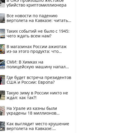
В ОАЭ произошло жестокое
убийство криптомиллионера
Все новости по падению
вертолета на Кавказе: читать
здесь
Таких событий не было с 1945:
чего ждать всем нам?
В магазинах России ажиотаж
из-за этого продукта: что
купить?
СМИ: В Химках на
полицейскую машину напали
и подожгли.
Где будет встреча президентов
США и России: Европа?
Такую зиму в России никто не
ждал: как так?!
На Урале из казны были
украдены 18 миллионов
рублей
Как выглядит место крушение
вертолета на Кавказе: