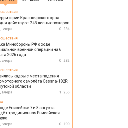
сшествия
ерритории Красноярского края
дня действуют 248 лесных пожаров
, вчера
0
284
сшествия
ка Минобороны РФ о ходе
иальной военной операции на 6
ста 2026 года
, вчера
0
282
сшествия
вились кадры с места падения
омоторного самолёта Cessna-182R
кутской области
, вчера
1
256
ша
роде Енисейске 7 и 8 августа
дёт традиционная Енисейская
арка
, вчера
0
199