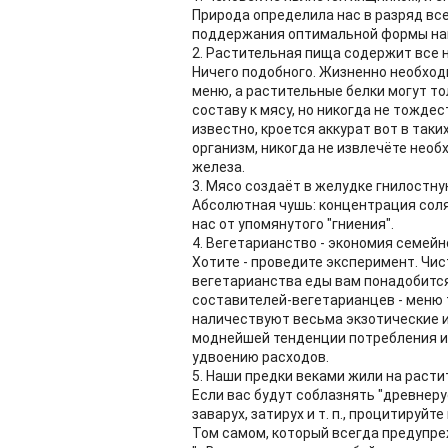
Природа определила нас в разряд все
поддержания оптимальной формы нам 
2. Растительная пища содержит все
Ничего подобного. Жизненно необход
меню, а растительные белки могут 
составу к мясу, но никогда не тожде
известно, кроется аккурат вот в таки
организм, никогда не извлечёте необ
железа.
3. Мясо создаёт в желудке гнилостну
Абсолютная чушь: концентрация сол
нас от упомянутого "гниения".
4. Вегетарианство - экономия семей
Хотите - проведите эксперимент. Чи
вегетарианства еды вам понадобится
составителей-вегетарианцев - меню 
наличествуют весьма экзотические и 
моднейшей тенденции потребления ис
удвоению расходов.
5. Наши предки веками жили на раст
Если вас будут соблазнять "древнер
заварух, затирух и т. п., процитируйт
Том самом, который всегда предупреж