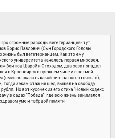
м. Про огромные расходы вегетерианцев- тут
ов Борис Павлович (Сын Городского Головы
 жизнь был вегетерианцем. Как это ему
мского университета началась первая мировая,
Там бои под Шарой и Стоходом, два раза попадал
лся в Красноярск в прежнем чине и с астмой.
 (смешно сказать какой чин- на погон гляньте),
й, тогда зэкам стаж не шёл, вышел на свободу
 рубля. Но вот кусочек из его стиха "Новый кодекс
 дачу в садах "Победа", где всю жизнь занимался
 здравом уме и твёрдой памяти.