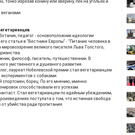
 но, тонко изрезав конину или зверину, пёк на угольях и
 веганами.
вегетарианцев
ботаник, педагог - основоположник идеологии
его статья в "Вестнике Европы" - "Питание человека в
а мировоззрение великого писателя Льва Толстого,
рианства.
жник, философ, писатель, путешественник. В
ного умственного и душевного развития.
лог, лауреат Нобелевской премии стал вегетарианцем
 экспериментов с собаками.
 спортсмен, борец. По его мнению, именно
енировок способствовали его успехам.
фантаст. Стал вегетарианцем по идейным убеждениям,
произведениях постулата о том, что истинная свобода
 от убийства ради пропитания.