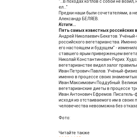
"...В походах котлов с собой не возил,
ел..."
Предки наши были сочетателями, а не
Александр БЕЛЯЕВ.
Кстати...
Пять самых известных российских 
Андрей Николаевич Бекетов. Учёный-
российского вегетарианства. Именно 
его настоящем и будущем" - изменил
ставшего ярым приверженцем вегета
Николай Константинович Рерих. Худо
вегетарианстве видел залог правиль
Иван Петрович Павлов. Учёный-физио
именно в процессе своих знаменитых
Иван Максимович Поддубный. Великий
вегетарианские диеты в процессе тр
Иван Антонович Ефремов. Писатель-
исходя из отстаиваемого им в своих 
человечества невозможна без отказа
Фото:
Читайте также