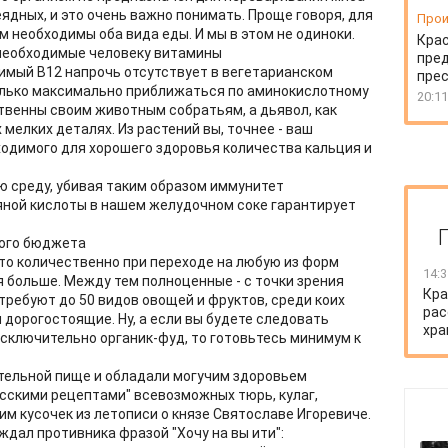
ядных, и это очень важно понимать. Проще говоря, для
Прои
необходимы оба вида еды. И мы в этом не одиноки.
Крас
 необходимые человеку витамины
пред
имый В12 напрочь отсутствует в вегетарианском
пре
только максимально приближаться по аминокислотному
20:11
ственны своим животным собратьям, а дьявол, как
х мелких деталях. Из растений вы, точнее - ваш
ходимого для хорошего здоровья количества кальция и
ю среду, убивая таким образом иммунитет
яной кислоты в нашем желудочном соке гарантирует
ного бюджета
сто количественно при переходе на любую из форм
14:3
 больше. Между тем полноценные - с точки зрения
Кра
требуют до 50 видов овощей и фруктов, среди коих
рас
дорогостоящие. Ну, а если вы будете следовать
хра
ключительно органик-фуд, то готовьтесь минимум к
ительной пище и обладали могучим здоровьем
усскими рецептами" всевозможных тюрь, кулаг,
е им кусочек из летописи о князе Святославе Игоревиче.
дал противника фразой "Хочу на вы ити":