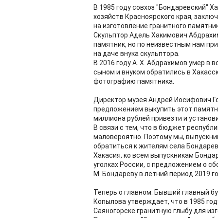
В 1985 году совхоз "Бондаревский" Ха
хозяйств Красноярского края, заклю
на изготовление гранитного памятник
Скульптор Адель Хакимович Абдрахим
памятник, но по неизвестным нам при
на даче внука скульптора.
В 2016 году А. Х. Абдрахимов умер в в
сыном и внуком обратились в Хакасс
фотографию памятника.
Директор музея Андрей Иосифович Го
предложением выкупить этот памятник
миллиона рублей привезти и установи
В связи с тем, что в бюджет респуб
маловероятно. Поэтому мы, выпускни
обратиться к жителям села Бондарев
Хакасия, ко всем выпускникам Бонд
уголках России, с предложением о сб
М. Бондареву в летний период 2019 го
Теперь о главном. Бывший главный б
Копылова утверждает, что в 1985 год
Саяногорске гранитную глыбу для из