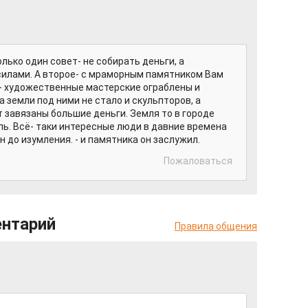
лько один совет- не собирать деньги, а
силами. А второе- с мраморным памятником Вам
ло- художественные мастерские ограблены и
 земли под ними не стало и скульпторов, а
 завязаны большие деньги. Земля то в городе
ль. Всё- таки интересные люди в давние времена
 до изумления. - и памятника он заслужил.
Пожаловаться
ентарий
Правила общения