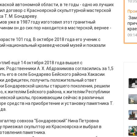
10:35
каской автономной области, в те годы - одно из лучших
чил договор с Красноярской скульптурной мастерской
Прои
а Т. М. Бондареву.
Зам
ов уже в 1987 году изготовил этот гранитный
прич
чинам он до сих пор находится в мастерской, вернее -
крае
09:14
озрасте 101 год. В октябре 2018 года его ученик с
кий национальный краеведческий музей и показали
тлиб ещё 14 октября 2018 года вышел с
. Родственники А. Х. Абдрахимова согласились за 1,5
ть его в селе Бондарево Бейского района Хакасии.
лики дефицитен, получить положительный ответ
ки Бондаревской школы старшего поколения, решили
о, к жителям Бейского района, к жителям Республики
аревской школы, проживающим сейчас в различных
оре средств на приобретение и установку памятника Т.
да.
ухгалтер совхоза "Бондаревский" Нина Петровна
у приезжал скульптор из Красноярска и выбрал в
готовления памятника.