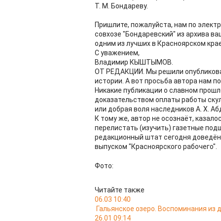
Т. М. Бондареву.
Пришлите, пожалуйста, нам по электр
совхозе "Бондаревский" из архива ваш
одним из лучших в Красноярском крае,
С уважением,
Владимир КЫШТЫМОВ.
ОТ РЕДАКЦИИ. Мы решили опубликоват
истории. А вот просьба автора нам п
Никакие публикации о славном прошл
доказательством оплаты работы ску
или добрая воля наследников А. Х. А
К тому же, автор не осознаёт, казало
перелистать (изучить) газетные подши
редакционный штат сегодня доведён 
выпуском "Красноярского рабочего".
Фото:
Читайте также
06.03 10:40
Гальянское озеро. Воспоминания из
26.01 09:14