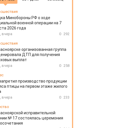
сшествия
ка Минобороны РФ о ходе
иальной военной операции на 7
ста 2026 года
, вчера
0
292
сшествия
расноярске организованная группа
ценировала ДТП для получения
аховых выплат
, вчера
0
258
ес
запретил производство продукции
яса птицы на первом этаже жилого
а
, вчера
0
233
ество
расноярской исправительной
нии № 17 состоялась церемония
косочетания