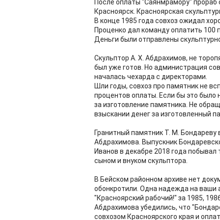
После оплаты "Саянмрамору" прораб 
Красноярск. Красноярская скульптур
В конце 1985 года совхоз ожидал хо
Проценко дал команду оплатить 100 
Деньги были отправлены скульптурн
Скульптор А. Х. Абдрахимов, не тороп
был уже готов. Но администрация сов
началась чехарда с директорами.
Шли годы, совхоз про памятник не всп
процентов оплаты. Если бы это было н
за изготовление памятника. Не обращ
взыскании денег за изготовленный п
Гранитный памятник Т. М. Бондареву в
Абдрахимова. Выпускник Бондаревско
Иванов в декабре 2018 года побывал
сыном и внуком скульптора.
В Бейском районном архиве нет докум
обонкротили. Одна надежда на ваши а
"Красноярский рабочий!" за 1985, 198
Абдрахимова убедились, что "Бондар
совхозом Красноярского края и опла