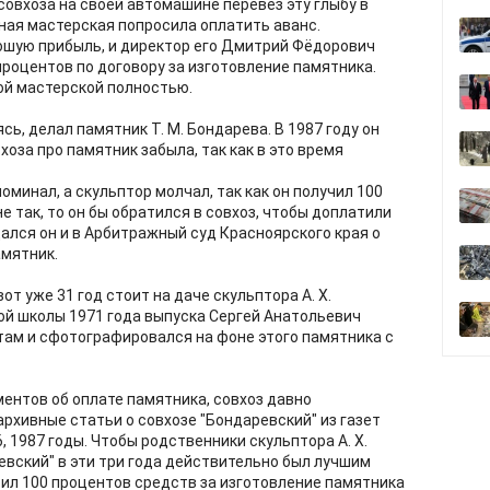
совхоза на своей автомашине перевез эту глыбу в
ная мастерская попросила оплатить аванс.
рошую прибыль, и директор его Дмитрий Фёдорович
процентов по договору за изготовление памятника.
ой мастерской полностью.
ясь, делал памятник Т. М. Бондарева. В 1987 году он
хоза про памятник забыла, так как в это время
оминал, а скульптор молчал, так как он получил 100
е так, то он бы обратился в совхоз, чтобы доплатили
ался он и в Арбитражный суд Красноярского края о
амятник.
от уже 31 год стоит на даче скульптора А. Х.
й школы 1971 года выпуска Сергей Анатольевич
 там и сфотографировался на фоне этого памятника с
ентов об оплате памятника, совхоз давно
рхивные статьи о совхозе "Бондаревский" из газет
6, 1987 годы. Чтобы родственники скульптора А. Х.
евский" в эти три года действительно был лучшим
тил 100 процентов средств за изготовление памятника