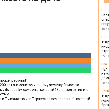
Прои
Свод
спец
авгу
16:53
Прои
В К
инс
стр
09:23
Бизн
Суд 
из м
дом
рский рабочий!"
08:43
о 200 лет знаменитому нашему земляку Тимофею
му философу-самоучке, который 13 лет вёл активную
Общ
лстым.
В К
е и Тунеядство или Торжество земледельца", который
коло
бра