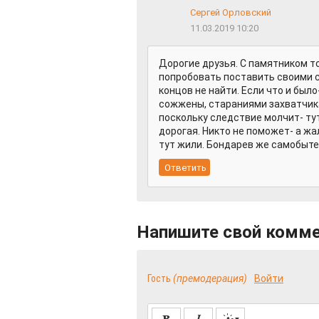
Сергей Орловский
11.03.2019 10:20
Дорогие друзья. С памятником то
попробовать поставить своими 
концов не найти. Если что и бы
сожжены, стараниями захватчика
поскольку следствие молчит- тут
дорогая. Никто не поможет- а жа
тут жили. Бондарев же самобытен
Напишите свой комм
Гость
(премодерация)
Войти