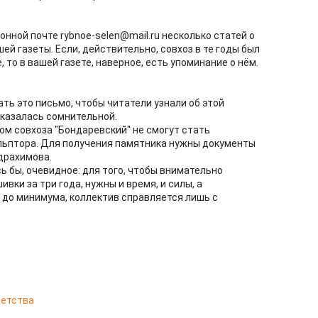
онной почте rybnoe-selen@mail.ru несколько статей о
ей газеты. Если, действительно, совхоз в те годы был
 то в вашей газете, наверное, есть упоминание о нём.
ь это письмо, чтобы читатели узнали об этой
оказалась сомнительной.
ом совхоза "Бондаревский" не смогут стать
льптора. Для получения памятника нужны документы
бдрахимова.
сь бы, очевидное: для того, чтобы внимательно
вки за три года, нужны и время, и силы, а
до минимума, коллектив справляется лишь с
 детства