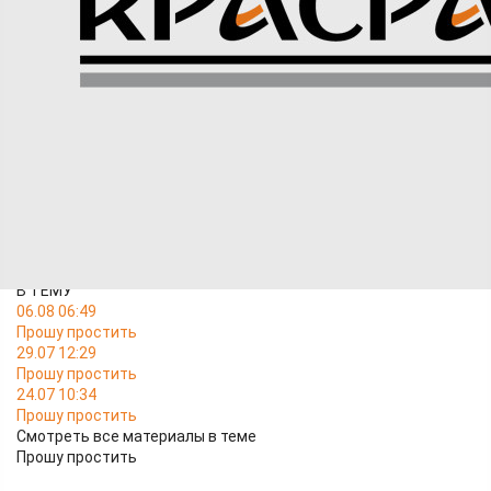
Я, Говоруха Сергей Александрович, прошу прощения за
совершенное мной преступление по ст 228.1 УК РФ. В
содеянном я очень сильно раскаиваюсь. Приношу свои
извинения перед государством и обществом. Призываю всех
думать о своей семье и о своих близких. Обещаю, что впредь
такого больше не повторится.
В ТЕМУ
06.08 06:49
Прошу простить
29.07 12:29
Прошу простить
24.07 10:34
Прошу простить
Смотреть все материалы в теме
Прошу простить