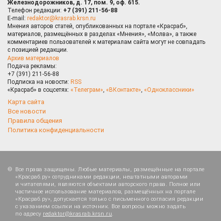
Железнодорожников, д. 17, пом. 9, оф. 615.
Телефон редакции:
+7 (391) 211-56-88
E-mail:
redaktor@krasrab.krsn.ru
Мнения авторов статей, опубликованных на портале «Красраб»,
материалов, размещённых в разделах «Мнения», «Молва», а также
комментариев пользователей к материалам сайта могут не совпадать
с позицией редакции.
Архив материалов
Подача рекламы:
+7 (391) 211-56-88
Подписка на новости:
RSS
«Красраб» в соцсетях:
«Телеграм»
,
«ВКонтакте»
,
«Одноклассники»
Карта сайта
Все новости
Правила общения
Политика конфиденциальности
Все права защищены. Любые материалы, размещённые на портале
«Красраб.ру» сотрудниками редакции, нештатными авторами
и читателями, являются объектами авторского права. Полное или
частичное использование материалов, размещённых на портале
«Красраб.ру», допускается только с письменного согласия редакции
с указанием ссылки на источник. Все вопросы можно задать
по адресу
redaktor@krasrab.krsn.ru
.