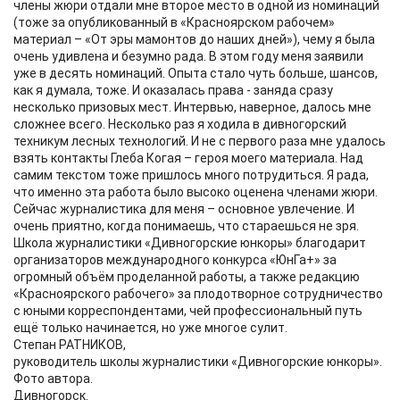
члены жюри отдали мне второе место в одной из номинаций
(тоже за опубликованный в «Красноярском рабочем»
материал – «От эры мамонтов до наших дней»), чему я была
очень удивлена и безумно рада. В этом году меня заявили
уже в десять номинаций. Опыта стало чуть больше, шансов,
как я думала, тоже. И оказалась права - заняда сразу
несколько призовых мест. Интервью, наверное, далось мне
сложнее всего. Несколько раз я ходила в дивногорский
техникум лесных технологий. И не с первого раза мне удалось
взять контакты Глеба Когая – героя моего материала. Над
самим текстом тоже пришлось много потрудиться. Я рада,
что именно эта работа было высоко оценена членами жюри.
Сейчас журналистика для меня – основное увлечение. И
очень приятно, когда понимаешь, что стараешься не зря.
Школа журналистики «Дивногорские юнкоры» благодарит
организаторов международного конкурса «ЮнГа+» за
огромный объём проделанной работы, а также редакцию
«Красноярского рабочего» за плодотворное сотрудничество
с юными корреспондентами, чей профессиональный путь
ещё только начинается, но уже многое сулит.
Степан РАТНИКОВ,
руководитель школы журналистики «Дивногорские юнкоры».
Фото автора.
Дивногорск.