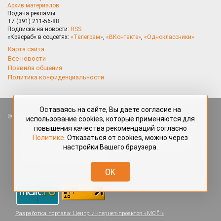
Архив материалов
Подача рекламы:
+7 (391) 211-56-88
Подписка на новости:
RSS
«Красраб» в соцсетях:
«Телеграм»
,
«ВКонтакте»
,
«Одноклассники»
Карта сайта
Все новости
Правила общения
Политика конфиденциальности
Оставаясь на сайте, Вы даете согласие на
Все права защищены. Любые материалы, размещённые на портале
использование cookies, которые применяются для
«Красраб.ру» сотрудниками редакции, нештатными авторами
повышения качества рекомендаций согласно
и читателями, являются объектами авторского права. Полное или
Политике
. Отказаться от cookies, можно через
частичное использование материалов, размещённых на портале
настройки Вашего браузера.
«Красраб.ру», допускается только с письменного согласия редакции
с указанием ссылки на источник. Все вопросы можно задать
по адресу
redaktor@krasrab.krsn.ru
.
OK
Разработка портала:
Центр интернет-проектов «МОЁ!»