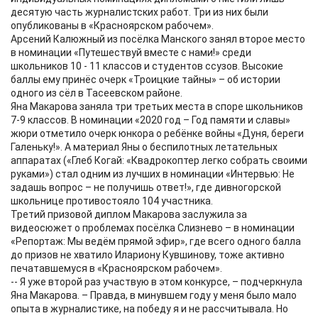
десятую часть журналистских работ. Три из них были
опубликованы в «Красноярском рабочем».
Арсений Калюжный из посёлка Манского занял второе место
в номинации «Путешествуй вместе с нами!» среди
школьников 10 - 11 классов и студентов ссузов. Высокие
баллы ему принёс очерк «Троицкие тайны» – об истории
одного из сёл в Тасеевском районе.
Яна Макарова заняла три третьих места в споре школьников
7-9 классов. В номинации «2020 год – Год памяти и славы»
жюри отметило очерк юнкора о ребёнке войны «Дуня, береги
Галеньку!». А материал Яны о беспилотных летательных
аппаратах («Глеб Когай: «Квадрокоптер легко собрать своими
руками») стал одним из лучших в номинации «Интервью: Не
задашь вопрос – не получишь ответ!», где дивногорской
школьнице противостояло 104 участника.
Третий призовой диплом Макарова заслужила за
видеосюжет о проблемах посёлка Слизнево – в номинации
«Репортаж: Мы ведём прямой эфир», где всего одного балла
до призов не хватило Илариону Кувшинову, тоже активно
печатавшемуся в «Красноярском рабочем».
-- Я уже второй раз участвую в этом конкурсе, – подчеркнула
Яна Макарова. – Правда, в минувшем году у меня было мало
опыта в журналистике, на победу я и не рассчитывала. Но