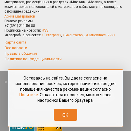
материалов, размещённых в разделах «Мнения», «Молва», а также
комментариев пользователей к материалам сайта могут не совпадать
с позицией редакции.
Архив материалов
Подача рекламы:
+7 (391) 211-56-88
Подписка на новости:
RSS
«Красраб» в соцсетях:
«Телеграм»
,
«ВКонтакте»
,
«Одноклассники»
Карта сайта
Все новости
Правила общения
Политика конфиденциальности
Оставаясь на сайте, Вы даете согласие на
Все права защищены. Любые материалы, размещённые на портале
использование cookies, которые применяются для
«Красраб.ру» сотрудниками редакции, нештатными авторами
повышения качества рекомендаций согласно
и читателями, являются объектами авторского права. Полное или
Политике
. Отказаться от cookies, можно через
частичное использование материалов, размещённых на портале
настройки Вашего браузера.
«Красраб.ру», допускается только с письменного согласия редакции
с указанием ссылки на источник. Все вопросы можно задать
по адресу
redaktor@krasrab.krsn.ru
.
OK