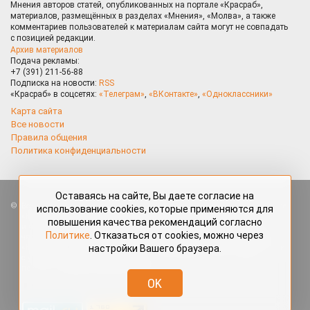
Мнения авторов статей, опубликованных на портале «Красраб»,
материалов, размещённых в разделах «Мнения», «Молва», а также
комментариев пользователей к материалам сайта могут не совпадать
с позицией редакции.
Архив материалов
Подача рекламы:
+7 (391) 211-56-88
Подписка на новости:
RSS
«Красраб» в соцсетях:
«Телеграм»
,
«ВКонтакте»
,
«Одноклассники»
Карта сайта
Все новости
Правила общения
Политика конфиденциальности
Оставаясь на сайте, Вы даете согласие на
Все права защищены. Любые материалы, размещённые на портале
использование cookies, которые применяются для
«Красраб.ру» сотрудниками редакции, нештатными авторами
повышения качества рекомендаций согласно
и читателями, являются объектами авторского права. Полное или
Политике
. Отказаться от cookies, можно через
частичное использование материалов, размещённых на портале
настройки Вашего браузера.
«Красраб.ру», допускается только с письменного согласия редакции
с указанием ссылки на источник. Все вопросы можно задать
по адресу
redaktor@krasrab.krsn.ru
.
OK