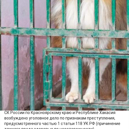
Происшествия
08.05.2026 11:59
366
1
Фото:
ГСУ СК России по Красноярскому краю и Республике Хакасия
На территории деревни Плоское Емельяновского округа три
собаки покусали 11-летнюю девочку. По данному факту
Емельяновским межрайонным следственным отделом ГСУ
СК России по Красноярскому краю и Республике Хакасия
возбуждено уголовное дело по признакам преступления,
предусмотренного частью 1 статьи 118 УК РФ (причинение