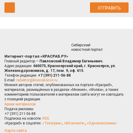
Сибирский
новостной портал
Интернет-портал «КРАСРАБ.РУ»
Главный редактор —
Павловский Владимир Евгеньевич.
Адрес редакции:
660075, Красноярский край, г. Красноярск, ул.
Железнодорожников, д. 17, пом. 9, оф. 615.
Телефон редакции:
+7 (391) 211-56-88
E-mail:
redaktor@krasrab.krsn.ru
Мнения авторов статей, опубликованных на портале «Красраб»,
материалов, размещённых в разделах «Мнения», «Молва», а также
комментариев пользователей к материалам сайта могут не совпадать
с позицией редакции.
Архив материалов
Подача рекламы:
+7 (391) 211-56-88
Подписка на новости:
RSS
«Красраб» в соцсетях:
«Телеграм»
,
«ВКонтакте»
,
«Одноклассники»
Карта сайта