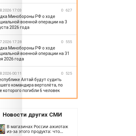
8.2026 17:03
0
627
дка Минобороны РФ о ходе
циальной военной операции на 3
уста 2026 года
7.2026 17:28
0
555
дка Минобороны РФ о ходе
циальной военной операции на 31
я 2026 года
8.2026 00:11
0
525
еспублике Алтай будут судить
шего командира вертолёта, по
е которого погибли 6 человек
Новости других СМИ
В магазинах России ажиотаж
из-за этого продукта: что