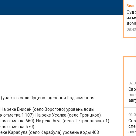
Бизн
Суд 
из м
дом
08:43
02.0
Сво
спе
 (участок село Ярцево - деревня Подкаменная
авг
На реке Енисей (село Ворогово) уровень воды
01.0
 отметка 1 107). На реке Усолка (село Троицкое)
Сво
ая отметка 660). На реке Агул (село Петропаловка-1)
спе
ая отметка 570).
авг
еке Карабула (село Карабула) уровень воды 403