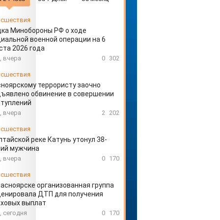
сшествия
ка Минобороны РФ о ходе
иальной военной операции на 6
ста 2026 года
, вчера
0
302
сшествия
ноярскому террористу заочно
ъявлено обвинение в совершении
ступлений
, вчера
2
202
сшествия
лтайской реке Катунь утонул 38-
ний мужчина
, вчера
0
170
сшествия
расноярске организованная группа
ценировала ДТП для получения
аховых выплат
, сегодня
0
170