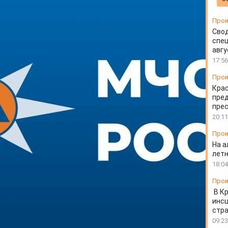
рае на 7 мая
Прои
Свод
спец
авгу
17:56
Прои
Крас
пред
пре
20:11
Прои
На а
лет
18:04
Прои
В К
инс
стр
09:23