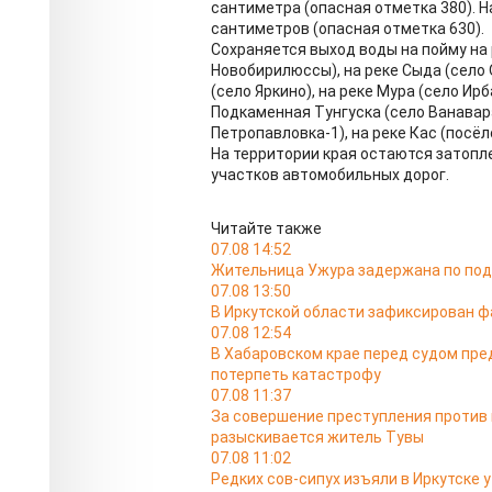
сантиметра (опасная отметка 380). Н
сантиметров (опасная отметка 630).
Сохраняется выход воды на пойму на 
Новобирилюссы), на реке Сыда (село О
(село Яркино), на реке Мура (село Ирб
Подкаменная Тунгуска (село Ванавара)
Петропавловка-1), на реке Кас (посё
На территории края остаются затопл
участков автомобильных дорог.
Читайте также
07.08 14:52
Жительница Ужура задержана по под
07.08 13:50
В Иркутской области зафиксирован ф
07.08 12:54
В Хабаровском крае перед судом пре
потерпеть катастрофу
07.08 11:37
За совершение преступления против
разыскивается житель Тувы
07.08 11:02
Редких сов-сипух изъяли в Иркутске