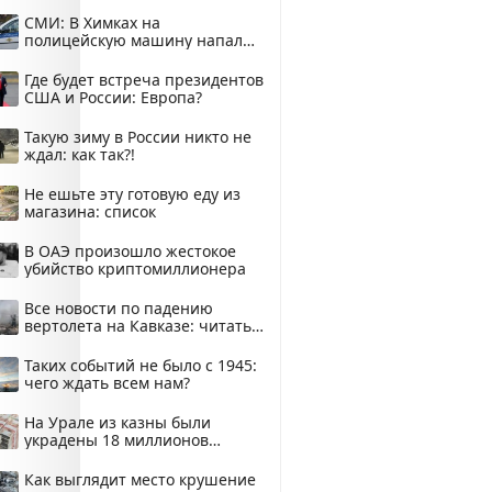
купить?
СМИ: В Химках на
полицейскую машину напали
и подожгли.
Где будет встреча президентов
США и России: Европа?
Такую зиму в России никто не
ждал: как так?!
Не ешьте эту готовую еду из
магазина: список
В ОАЭ произошло жестокое
убийство криптомиллионера
Все новости по падению
вертолета на Кавказе: читать
здесь
Таких событий не было с 1945:
чего ждать всем нам?
На Урале из казны были
украдены 18 миллионов
рублей
Как выглядит место крушение