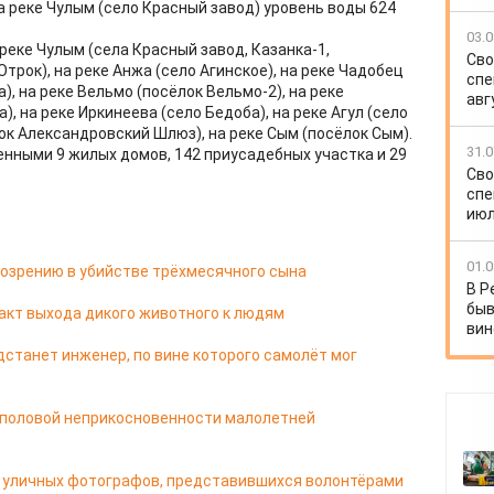
а реке Чулым (село Красный завод) уровень воды 624
03.0
реке Чулым (села Красный завод, Казанка-1,
Сво
трок), на реке Анжа (село Агинское), на реке Чадобец
спе
а), на реке Вельмо (посёлок Вельмо-2), на реке
авг
, на реке Иркинеева (село Бедоба), на реке Агул (село
лок Александровский Шлюз), на реке Сым (посёлок Сым).
31.0
енными 9 жилых домов, 142 приусадебных участка и 29
Сво
спе
июл
01.0
озрению в убийстве трёхмесячного сына
В Р
быв
акт выхода дикого животного к людям
вин
дстанет инженер, по вине которого самолёт мог
 половой неприкосновенности малолетней
 у уличных фотографов, представившихся волонтёрами