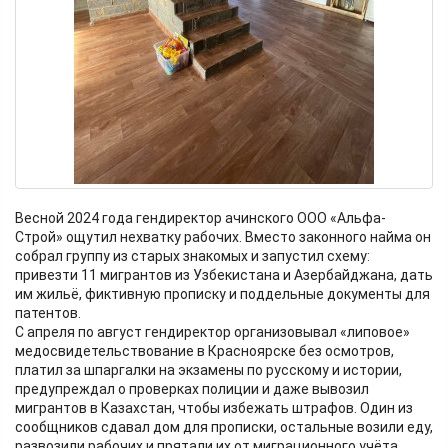
Весной 2024 года гендиректор ачинского ООО «Альфа-
Строй» ощутил нехватку рабочих. Вместо законного найма он
собрал группу из старых знакомых и запустил схему:
привезти 11 мигрантов из Узбекистана и Азербайджана, дать
им жильё, фиктивную прописку и поддельные документы для
патентов.​
С апреля по август гендиректор организовывал «липовое»
медосвидетельствование в Красноярске без осмотров,
платил за шпаргалки на экзамены по русскому и истории,
предупреждал о проверках полиции и даже вывозил
мигрантов в Казахстан, чтобы избежать штрафов. Один из
сообщников сдавал дом для прописки, остальные возили еду,
развозили рабочих и прятали их от миграционного учёта.