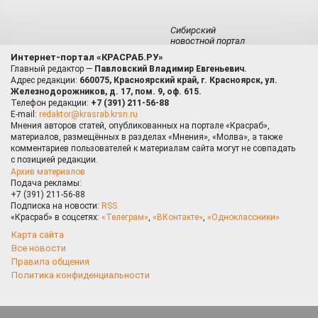
Сибирский
новостной портал
Интернет-портал «КРАСРАБ.РУ»
Главный редактор —
Павловский Владимир Евгеньевич.
Адрес редакции:
660075, Красноярский край, г. Красноярск, ул.
Железнодорожников, д. 17, пом. 9, оф. 615.
Телефон редакции:
+7 (391) 211-56-88
E-mail:
redaktor@krasrab.krsn.ru
Мнения авторов статей, опубликованных на портале «Красраб»,
материалов, размещённых в разделах «Мнения», «Молва», а также
комментариев пользователей к материалам сайта могут не совпадать
с позицией редакции.
Архив материалов
Подача рекламы:
+7 (391) 211-56-88
Подписка на новости:
RSS
«Красраб» в соцсетях:
«Телеграм»
,
«ВКонтакте»
,
«Одноклассники»
Карта сайта
Все новости
Правила общения
Политика конфиденциальности