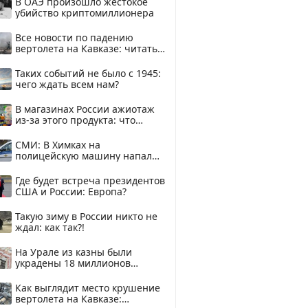
В ОАЭ произошло жестокое
убийство криптомиллионера
Все новости по падению
вертолета на Кавказе: читать
здесь
Таких событий не было с 1945:
чего ждать всем нам?
В магазинах России ажиотаж
из-за этого продукта: что
купить?
СМИ: В Химках на
полицейскую машину напали
и подожгли.
Где будет встреча президентов
США и России: Европа?
Такую зиму в России никто не
ждал: как так?!
На Урале из казны были
украдены 18 миллионов
рублей
Как выглядит место крушение
вертолета на Кавказе: