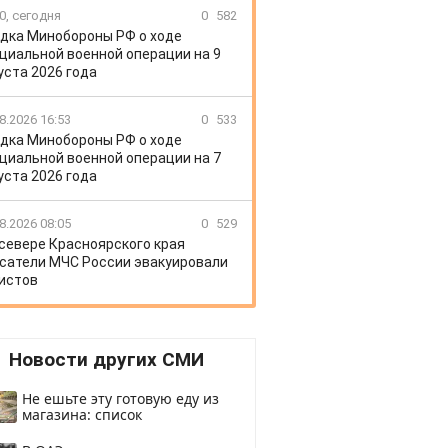
0, сегодня
0
582
дка Минобороны РФ о ходе
циальной военной операции на 9
уста 2026 года
8.2026 16:53
0
533
дка Минобороны РФ о ходе
циальной военной операции на 7
уста 2026 года
8.2026 08:05
0
529
 севере Красноярского края
сатели МЧС России эвакуировали
истов
Новости других СМИ
Не ешьте эту готовую еду из
магазина: список