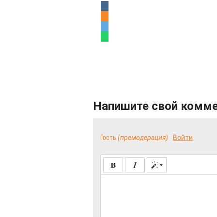
Напишите свой комм
Гость
(премодерация)
Войти