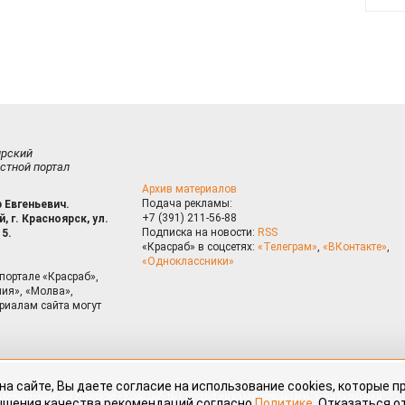
ирский
стной портал
Архив материалов
Подача рекламы:
 Евгеньевич.
+7 (391) 211-56-88
, г. Красноярск, ул.
Подписка на новости:
RSS
15.
«Красраб» в соцсетях:
«Телеграм»
,
«ВКонтакте»
,
«Одноклассники»
портале «Красраб»,
ия», «Молва»,
риалам сайта могут
на сайте, Вы даете согласие на использование cookies, которые 
ышения качества рекомендаций согласно
Политике
. Отказаться от
можно через настройки Вашего браузера.
змещённые на портале «Красраб.ру» сотрудниками редакции, нештатными