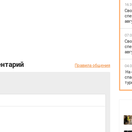
16:3
Сво
спе
авг
07.0
Сво
спе
авг
ентарий
Правила общения
04.0
На
спа
тур