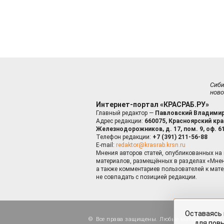
Сиб
ново
Интернет-портал «КРАСРАБ.РУ»
Главный редактор —
Павловский Владимир
Адрес редакции:
660075, Красноярский край
Железнодорожников, д. 17, пом. 9, оф. 6
Телефон редакции:
+7 (391) 211-56-88
E-mail:
redaktor@krasrab.krsn.ru
Мнения авторов статей, опубликованных на 
материалов, размещённых в разделах «Мнен
а также комментариев пользователей к мате
не совпадать с позицией редакции.
Оставаясь 
для пов
Все права защищены. Любые материалы, ра