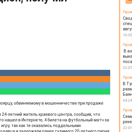
Прои
Свод
спец
авгу
16:30
Прои
В а
выка
пос
22:07
Прои
В Ту
разм
Бая
04:24
ноярцу, обвиняемому в мошенничестве при продаже
Прои
 24-летний житель краевого центра, сообщив, что
Семь
го нашел в Интернете, 4 билета на футбольный матч за
реке
а игру, так как те оказались поддельными.
22:01
одавца и задержали ранее судимого 20-летнего парня.