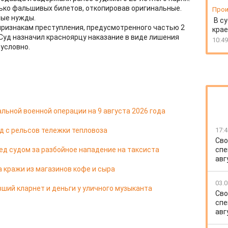
лько фальшивых билетов, откопировав оригинальные.
Прои
ные нужды.
В су
признакам преступления, предусмотренного частью 2
крае
Суд назначил красноярцу наказание в виде лишения
10:49
 условно.
льной военной операции на 9 августа 2026 года
д с рельсов тележки тепловоза
17:4
Сво
д судом за разбойное нападение на таксиста
спе
авг
 кражи из магазинов кофе и сыра
03.0
ший кларнет и деньги у уличного музыканта
Сво
спе
авг