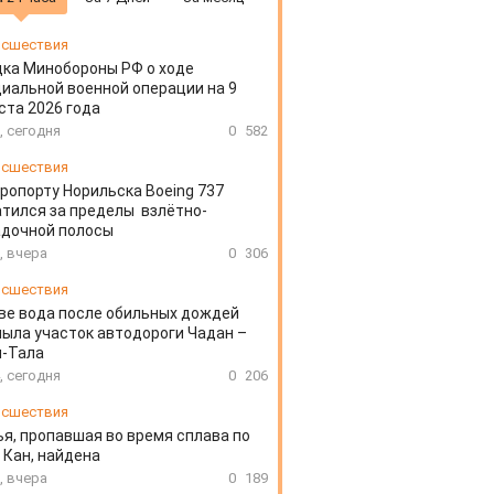
сшествия
ка Минобороны РФ о ходе
иальной военной операции на 9
ста 2026 года
, сегодня
0
582
сшествия
эропорту Норильска Boeing 737
тился за пределы взлётно-
адочной полосы
, вчера
0
306
сшествия
ве вода после обильных дождей
ыла участок автодороги Чадан –
н-Тала
, сегодня
0
206
сшествия
я, пропавшая во время сплава по
 Кан, найдена
, вчера
0
189