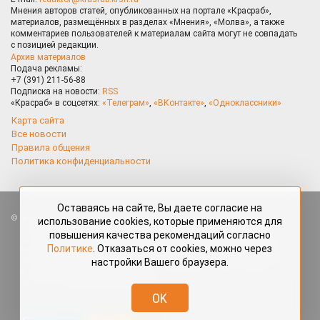
Мнения авторов статей, опубликованных на портале «Красраб»,
материалов, размещённых в разделах «Мнения», «Молва», а также
комментариев пользователей к материалам сайта могут не совпадать
с позицией редакции.
Архив материалов
Подача рекламы:
+7 (391) 211-56-88
Подписка на новости:
RSS
«Красраб» в соцсетях:
«Телеграм»
,
«ВКонтакте»
,
«Одноклассники»
Карта сайта
Все новости
Правила общения
Политика конфиденциальности
Оставаясь на сайте, Вы даете согласие на
Все права защищены. Любые материалы, размещённые на портале
использование cookies, которые применяются для
«Красраб.ру» сотрудниками редакции, нештатными авторами
повышения качества рекомендаций согласно
и читателями, являются объектами авторского права. Полное или
Политике
. Отказаться от cookies, можно через
частичное использование материалов, размещённых на портале
настройки Вашего браузера.
«Красраб.ру», допускается только с письменного согласия редакции
с указанием ссылки на источник. Все вопросы можно задать
по адресу
redaktor@krasrab.krsn.ru
.
OK