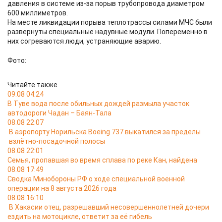
давления в системе из-за порыв трубопровода диаметром
600 миллиметров.
На месте ликвидации порыва теплотрассы силами МЧС были
развернуты специальные надувные модули. Попеременно в
них согреваются люди, устраняющие аварию.
Фото:
Читайте также
09.08 04:24
В Туве вода после обильных дождей размыла участок
автодороги Чадан – Баян-Тала
08.08 22:07
В аэропорту Норильска Boeing 737 выкатился за пределы
взлётно-посадочной полосы
08.08 22:01
Семья, пропавшая во время сплава по реке Кан, найдена
08.08 17:49
Сводка Минобороны РФ о ходе специальной военной
операции на 8 августа 2026 года
08.08 16:10
В Хакасии отец, разрешавший несовершеннолетней дочери
ездить на мотоцикле, ответит за её гибель