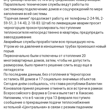
Параллельно технические службы ведут работы по
системному подключению домов и соцучреждений по мере
заполнения всей системы.
"Горячая линия" продолжает работу, её телефоны 2-24-96, 2-
59-51, 2-14-43, 2-18-83. Штаб по ликвидации аварии просит
черногорцев проконтролировать поступление
теплоносителя непосредственно в квартиры, предупредить
завоздушивание.
Аварийные службы проработали всю прошедшую ночь.
Утром из-за давления в изношенных трубах произошел новый
порыв.
Первоначально были отключены от отопления 20
многоквартирных домов, затем, чтобы не допустить
разморозки, было принято решение слить воду еще в
пятидесяти.
По последним данным, без отопления в Черногорске
остались 88 домов и 17 социально-значимых объектов.
Сегодня днём сообщалось, что глава республики Валентин
Коновалов принял решение отменить все встречи в рамках
Всероссийского форума в Сочи и вылетает в Хакасию.
Напомним, что в 6 часов утра 13 февраля поступило
сообщение о прекращении подачи теплоснабжения
котельной «Центральная» в связи с резким падением