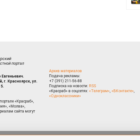
ирский
стной портал
Архив материалов
Подача рекламы:
 Евгеньевич.
+7 (391) 211-56-88
, г. Красноярск, ул.
Подписка на новости:
RSS
15.
«Красраб» в соцсетях:
«Телеграм»
,
«ВКонтакте»
,
«Одноклассники»
портале «Красраб»,
ия», «Молва»,
риалам сайта могут
на сайте, Вы даете согласие на использование cookies, которые 
ышения качества рекомендаций согласно
Политике
. Отказаться от
можно через настройки Вашего браузера.