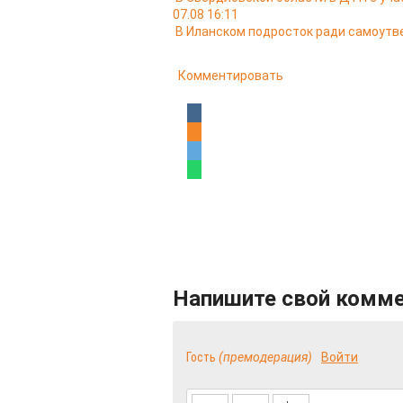
07.08 16:11
В Иланском подросток ради самоутв
Комментировать
Напишите свой комм
Гость
(премодерация)
Войти