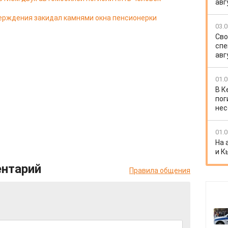
авг
ерждения закидал камнями окна пенсионерки
03.0
Сво
спе
авг
01.0
В К
пог
нес
01.0
На 
и К
ентарий
Правила общения