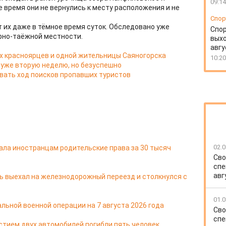
09:14
 время они не вернулись к месту расположения и не
Спор
 их даже в тёмное время суток. Обследовано уже
Спо
рно-таёжной местности.
выхо
авгу
х красноярцев и одной жительницы Саяногорска
10:20
 уже вторую неделю, но безуспешно
вать ход поисков пропавших туристов
02.0
ала иностранцам родительские права за 30 тысяч
Сво
спе
авг
ь выехал на железнодорожный переезд и столкнулся с
01.0
льной военной операции на 7 августа 2026 года
Сво
спе
стием двух автомобилей погибли пять человек