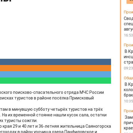
Прои
Свод
спец
авгу
16:53
Прои
В К
инс
стр
09:23
Общ
В К
коло
ского поисково-спасательного отряда МЧС России
бра
поисках туристов в районе посёлка Приисковый
10:35
там в минувшую субботу четырёх туристов на трёх
Прои
. На их временной стоянке нашли кусок сала, остатки
Зам
их туристы сожгли.
прич
 края 29 и 40 лет и 36-летняя жительница Саяногорска
крае
негоходах в район урочища озера Панфиловское и