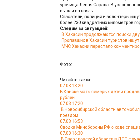
урочища Левая Сарала. В условленное
вышли на связь.
Спасатели, полиция и волонтёры ищут
более 230 квадратных километров го
Следим за ситуацией:
В Хакасии продолжаются поиски дву
Пропавших в Хакасии туристов ищут
МЧС Хакасии перестало комментиро
Фото:
Читайте также
07.08 18:20
В Канске мать семерых детей продав
рублей
07.08 17:20
В Новосибирской области автомобил
поездом
07.08 16:53
Сводка Минобороны РФ о ходе специа
07.08 16:30
В Свердловской области в ДТП с уча