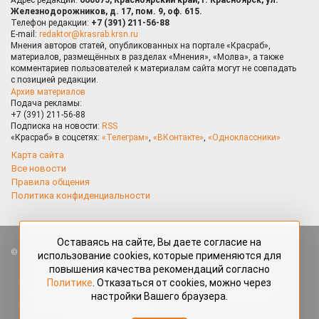
Железнодорожников, д. 17, пом. 9, оф. 615.
Телефон редакции:
+7 (391) 211-56-88
E-mail:
redaktor@krasrab.krsn.ru
Мнения авторов статей, опубликованных на портале «Красраб»,
материалов, размещённых в разделах «Мнения», «Молва», а также
комментариев пользователей к материалам сайта могут не совпадать
с позицией редакции.
Архив материалов
Подача рекламы:
+7 (391) 211-56-88
Подписка на новости:
RSS
«Красраб» в соцсетях:
«Телеграм»
,
«ВКонтакте»
,
«Одноклассники»
Карта сайта
Все новости
Правила общения
Политика конфиденциальности
Оставаясь на сайте, Вы даете согласие на
Все права защищены. Любые материалы, размещённые на портале
использование cookies, которые применяются для
«Красраб.ру» сотрудниками редакции, нештатными авторами
повышения качества рекомендаций согласно
и читателями, являются объектами авторского права. Полное или
Политике
. Отказаться от cookies, можно через
частичное использование материалов, размещённых на портале
настройки Вашего браузера.
«Красраб.ру», допускается только с письменного согласия редакции
с указанием ссылки на источник. Все вопросы можно задать
по адресу
redaktor@krasrab.krsn.ru
.