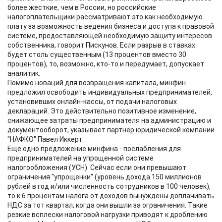
более жесткие, чем в России, но российские
налогоплательщики рассматривают это как необходимую
плату за возможность ведения бизнеса и доступа к правовой
системе, предоставляющей необходимую защиту интересов
собственника, говорит Пискунов. Если разрыв в ставках
будет столь существенным (13 процентов вместо 30
процентов), то, возможно, кто-то и передумает, допускает
аналитик.
Помимо новаций для возвращения капитала, минфин
предложил освободить индивидуальных предпринимателей,
установивших онлайн-кассы, от подачи налоговых
деклараций. Это действительно позитивное изменение,
снижающее затраты предпринимателя на администрацию и
документооборот, указывает партнер юридической компании
"НАФКО" Павел Иккерт.
Еще одно предложение минфина - послабления для
предпринимателей на упрощенной системе
налогообложения (УСН). Сейчас если они превышают
ограничения "упрощенки" (уровень дохода 150 миллионов
рублей в год и/или численность сотрудников в 100 человек),
то к 6 процентам налога от доходов вынуждены доплачивать
НДС за тот квартал, когда они вышли за ограничения. Такие
резкие всплески налоговой нагрузки приводят к дроблению