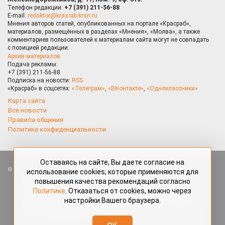
Телефон редакции:
+7 (391) 211-56-88
E-mail:
redaktor@krasrab.krsn.ru
Мнения авторов статей, опубликованных на портале «Красраб»,
материалов, размещённых в разделах «Мнения», «Молва», а также
комментариев пользователей к материалам сайта могут не совпадать
с позицией редакции.
Архив материалов
Подача рекламы:
+7 (391) 211-56-88
Подписка на новости:
RSS
«Красраб» в соцсетях:
«Телеграм»
,
«ВКонтакте»
,
«Одноклассники»
Карта сайта
Все новости
Правила общения
Политика конфиденциальности
Оставаясь на сайте, Вы даете согласие на
Все права защищены. Любые материалы, размещённые на портале
использование cookies, которые применяются для
«Красраб.ру» сотрудниками редакции, нештатными авторами
повышения качества рекомендаций согласно
и читателями, являются объектами авторского права. Полное или
Политике
. Отказаться от cookies, можно через
частичное использование материалов, размещённых на портале
настройки Вашего браузера.
«Красраб.ру», допускается только с письменного согласия редакции
с указанием ссылки на источник. Все вопросы можно задать
по адресу
redaktor@krasrab.krsn.ru
.