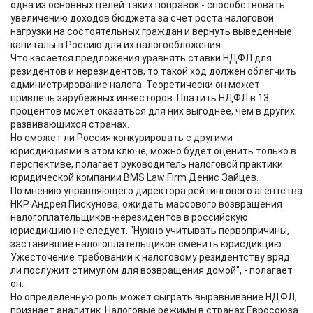
одна из основных целей таких поправок - способствовать
увеличению доходов бюджета за счет роста налоговой
нагрузки на состоятельных граждан и вернуть выведенные
капиталы в Россию для их налогообложения.
Что касается предложения уравнять ставки НДФЛ для
резидентов и нерезидентов, то такой ход должен облегчить
администрирование налога. Теоретически он может
привлечь зарубежных инвесторов. Платить НДФЛ в 13
процентов может оказаться для них выгоднее, чем в других
развивающихся странах.
Но сможет ли Россия конкурировать с другими
юрисдикциями в этом ключе, можно будет оценить только в
перспективе, полагает руководитель налоговой практики
юридической компании BMS Law Firm Денис Зайцев.
По мнению управляющего директора рейтингового агентства
НКР Андрея Пискунова, ожидать массового возвращения
налогоплательщиков-нерезидентов в российскую
юрисдикцию не следует. "Нужно учитывать первопричины,
заставившие налогоплательщиков сменить юрисдикцию.
Ужесточение требований к налоговому резидентству вряд
ли послужит стимулом для возвращения домой", - полагает
он.
Но определенную роль может сыграть выравнивание НДФЛ,
признает аналитик. Налоговые режимы в странах Евросоюза