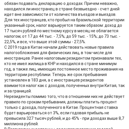
обязан подавать декларацию о доходах. Причем неважно,
находился ли иностранец в стране безвыездно - счет дней
идет вне зависимости от количества въездов и выездов.
Для тех иностранцев, кто пробыл на бразильской территории
указанный срок, налог варьируется таким образом: доход до
17 тысяч рублей по местному курсу в месяц не облагается
налогом; от 17 до 44 тыс. - 7,5%; до 59 тыс. - 15%; до 73 тыс. -
22,5%, и все, что выше этой суммы - 27,5%.
С 2019 года в Китае начали действовать новые правила
налогообложения для физических лиц, в том числе для
иностранцев. Ранее налоговым резидентом признавали тех,
кто не имел жилища в КНР и находился в стране минимум
год, а также лиц, имеющих постоянное место проживания на
территории республики. Теперь же срок пребывания
установлен в 183 дня, а с иностранцев резидентов
взимается налог как с доходов, полученных внутри Китая, так
и за границей.
Нерезиденты помимо того, что в отношении них не действует
правило по срокам пребывания, должны платить процент
только с дохода, полученного в Китае. Процентная ставка
будет варьироваться от 3%, если годовая прибыль не
превысила 327 тысяч рублей, и до 45% - при доходах выше 8,7
миллиона рублей.