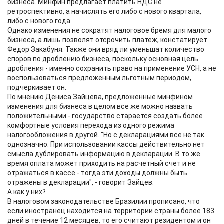
бизнеса. Минфин предлагает платить НДС не
ретроспективно, а начислять его либо с нового квартала,
либо с нового года.
Однако изменения не сократят налоговое бремя для малого
бизнеса, а лишь позволят отсрочить платеж, констатирует
Федор Закабуня. Также они вряд ли уменьшат количество
споров по дроблению бизнеса, поскольку основная цель
дробления - именно сохранить право на применение УСН, а не
воспользоваться предложенным льготным периодом,
подчеркивает он.
По мнению Дениса Зайцева, предложенные минфином
изменения для бизнеса в целом все же можно назвать
положительными - государство старается создать более
комфортные условия перехода из одного режима
налогообложения в другой. "Но с декларациями все не так
однозначно. При использовании кассы действительно нет
смысла дублировать информацию в декларации. В то же
время оплата может приходить на расчетный счет и не
отражаться в кассе - тогда эти доходы должны быть
отражены в декларации", - говорит Зайцев.
А как у них?
В налоговом законодательстве Бразилии прописано, что
если иностранец находится на территории страны более 183
дней в течение 12 месяцев, то его считают резидентом и он