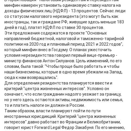
минфин намерен установить одинаковую ставку налога на
доходы физических лиц (НДФЛ) - 13 процентов. Сейчас люди
со статусом налогового нерезидента (это могут быть как
иностранцы, так и граждане РФ, живущие здесь меньше 183
дней в год), платят НДФЛ по ставке 30 процентов.
Эти предложения содержатся в проекте "Основных
направлений бюджетной, налоговой и таможенно-тарифной
политики на 2020 год и плановый период 2021 и 2022 годов",
который минфин внес в Госдуму. О планах ужесточить
условия нерезидентства говорил первый вице-премьер -
министр финансов Антон Силуанов. Цель изменений, по его
словам, была такой: "Чтобы проще было работать и чтобы
наши бизнесмены, которые в одно время убежали на Запад,
сюда к нам возвращались".
Для определения резидентства планируется ввести и
критерий "центра жизненных интересов". Условно он
означает, что если гражданин надолго уезжает за границу,
но у него здесь остаются активы, недвижимость или семья,
то и платить налоги он должен в России.
Таким образом, власти планируют пойти по пути
иностранных юрисдикций. Критерий "центра жизненных
интересов" давно работает во Франции и Великобритании,
говорит юрист Forward Legal Федор Закабуня. По его мнению,