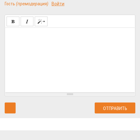
Гость
(премодерация)
Войти