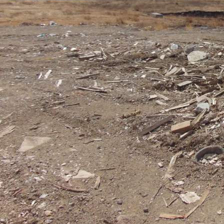
Бизнес
04.06.2026 14:10
356
Фото:
Управление Россельхознадзора по Красноярскому краю
В управление Россельхознадзора по Красноярскому краю
поступило судебное решение, в котором говорится, что
собственник земель сельскохозяйственного назначения
должен в течение 3-х месяцев привести нарушенную часть
своего участка в состояние, пригодное для использования в
соответствии с целевым назначением и разрешённым видом
использования путём ликвидации несанкционированной