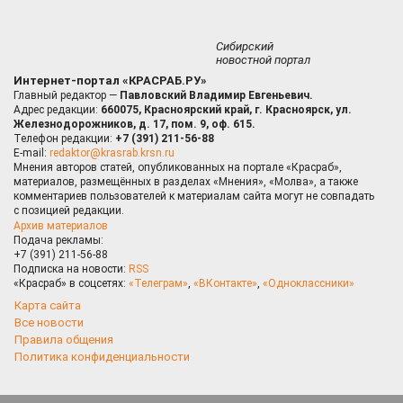
Сибирский
новостной портал
Интернет-портал «КРАСРАБ.РУ»
Главный редактор —
Павловский Владимир Евгеньевич.
Адрес редакции:
660075, Красноярский край, г. Красноярск, ул.
Железнодорожников, д. 17, пом. 9, оф. 615.
Телефон редакции:
+7 (391) 211-56-88
E-mail:
redaktor@krasrab.krsn.ru
Мнения авторов статей, опубликованных на портале «Красраб»,
материалов, размещённых в разделах «Мнения», «Молва», а также
комментариев пользователей к материалам сайта могут не совпадать
с позицией редакции.
Архив материалов
Подача рекламы:
+7 (391) 211-56-88
Подписка на новости:
RSS
«Красраб» в соцсетях:
«Телеграм»
,
«ВКонтакте»
,
«Одноклассники»
Карта сайта
Все новости
Правила общения
Политика конфиденциальности