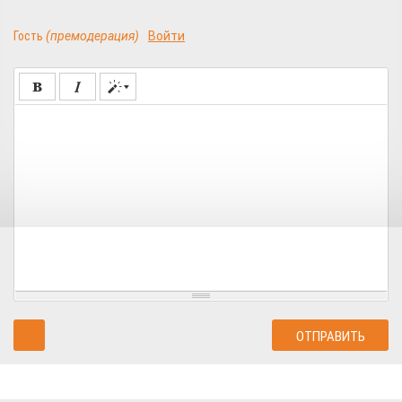
Гость
(премодерация)
Войти