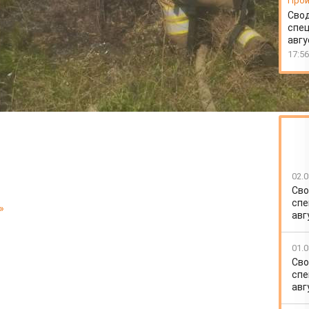
Прои
Свод
спец
авгу
17:56
02.0
Сво
спе
»
авг
01.0
Сво
спе
авг