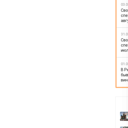
03.0
Сво
спе
авг
31.0
Сво
спе
июл
01.0
В Р
быв
вин