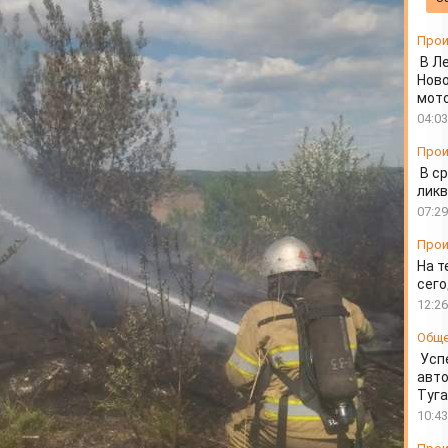
овека
Прои
В Л
Ново
мот
04:03
Прои
В ср
ликв
07:29
Прои
На т
сего
12:26
Общ
Усп
авто
Туг
10:43