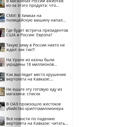
В магазинах России ажиотаж
из-за этого продукта: что
купить?
СМИ: В Химках на
полицейскую машину напали
и подожгли.
Где будет встреча президентов
США и России: Европа?
Такую зиму в России никто не
ждал: как так?!
На Урале из казны были
украдены 18 миллионов
рублей
Как выглядит место крушение
вертолета на Кавказе:
смотреть
Не ешьте эту готовую еду из
магазина: список
В ОАЭ произошло жестокое
убийство криптомиллионера
Все новости по падению
вертолета на Кавказе: читать