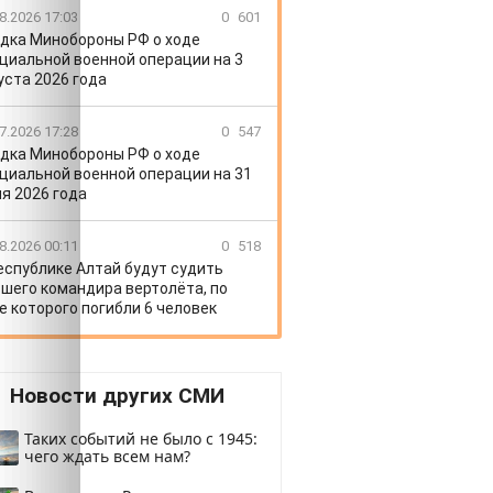
8.2026 17:03
0
601
дка Минобороны РФ о ходе
циальной военной операции на 3
уста 2026 года
7.2026 17:28
0
547
дка Минобороны РФ о ходе
циальной военной операции на 31
я 2026 года
8.2026 00:11
0
518
еспублике Алтай будут судить
шего командира вертолёта, по
е которого погибли 6 человек
Новости других СМИ
Таких событий не было с 1945:
чего ждать всем нам?