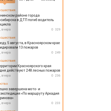
сшествия
енинском районе города
сибирска в ДТП погиб водитель
оцикла
, вчера
0
329
сшествия
еду, 5 августа, в Красноярском крае
идировали 13 пожаров
, вчера
0
249
сшествия
ерритории Красноярского края
дня действуют 248 лесных пожаров
, вчера
0
236
ество
ешно завершена мото- и
экспедиция «По маршруту Аркадия
аринова»
, вчера
0
233