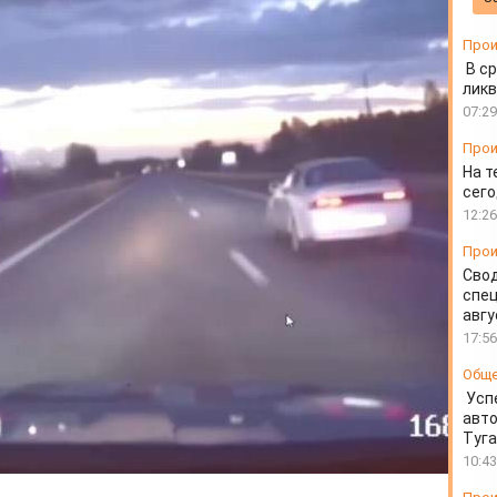
лом
Прои
В ср
ликв
07:29
Прои
На т
сего
12:26
Прои
Свод
спец
авгу
17:56
Общ
Усп
авто
Туг
10:43