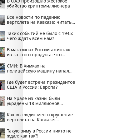
В ОАЭ произошло жестокое
убийство криптомиллионера
Все новости по падению
вертолета на Кавказе: читать
здесь
Таких событий не было с 1945:
чего ждать всем нам?
В магазинах России ажиотаж
из-за этого продукта: что
купить?
СМИ: В Химках на
полицейскую машину напали
и подожгли.
Где будет встреча президентов
США и России: Европа?
На Урале из казны были
украдены 18 миллионов
рублей
Как выглядит место крушение
вертолета на Кавказе:
смотреть
Такую зиму в России никто не
ждал: как так?!