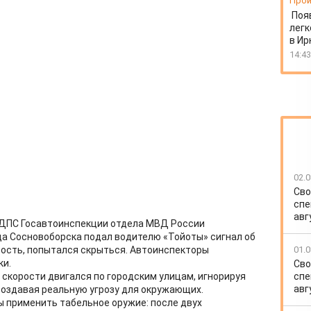
Прои
Поя
легк
в Ир
14:43
02.0
Сво
спе
авг
 ДПС Госавтоинспекции отдела МВД России
ода Сосновоборска подал водителю «Тойоты» сигнал об
01.0
орость, попытался скрыться. Автоинспекторы
ки.
Сво
спе
 скорости двигался по городским улицам, игнорируя
авг
оздавая реальную угрозу для окружающих.
 применить табельное оружие: после двух