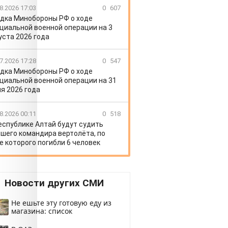
8.2026 17:03
0
607
дка Минобороны РФ о ходе
циальной военной операции на 3
уста 2026 года
7.2026 17:28
0
547
дка Минобороны РФ о ходе
циальной военной операции на 31
я 2026 года
8.2026 00:11
0
518
еспублике Алтай будут судить
шего командира вертолёта, по
е которого погибли 6 человек
Новости других СМИ
Не ешьте эту готовую еду из
магазина: список