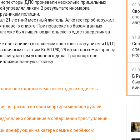
 инспекторы ДПС произвели несколько прицельных
03.0
ой управлял лихач. В результате иномарка
Сво
трудникам полиции.
спе
был 21-летний местный житель. Алкотестер обнаружил
авг
этилового спирта. При проверке по базам данных
век уже был лишён водительского удостоверения за
31.0
Сво
кие составили в отношении злостного нарушителя ПДД
спе
азличным статьям КоАП РФ, 29 из которых – за проезд
июл
тал фигурантом уголовного дела. Транспортное
иализированную стоянку.
01.0
В Р
быв
вин
отором пострадали семь пешеходов и водитель
ия потратила на свои квартиры миллион рублей
редъявлено обвинение в совершении преступлений
щь дрейфующей на катере семье с ребёнком