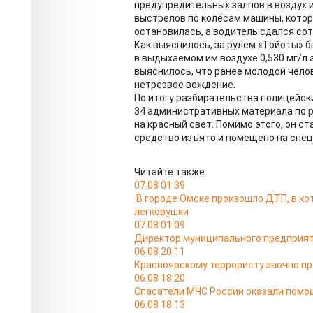
предупредительных залпов в воздух
выстрелов по колёсам машины, котор
остановилась, а водитель сдался со
Как выяснилось, за рулём «Тойоты» 
в выдыхаемом им воздухе 0,530 мг/л 
выяснилось, что ранее молодой чело
нетрезвое вождение.
По итогу разбирательства полицейс
34 административных материала по р
на красный свет. Помимо этого, он с
средство изъято и помещено на спец
Читайте также
07.08 01:39
В городе Омске произошло ДТП, в к
легковушки
07.08 01:09
Директор муниципального предприят
06.08 20:11
Красноярскому террористу заочно п
06.08 18:20
Спасатели МЧС России оказали помо
06.08 18:13