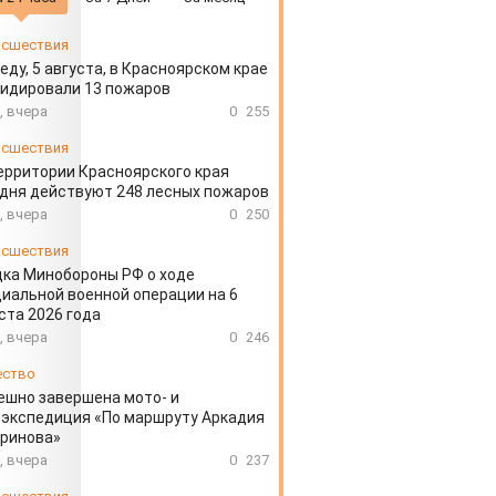
сшествия
еду, 5 августа, в Красноярском крае
идировали 13 пожаров
, вчера
0
255
сшествия
ерритории Красноярского края
дня действуют 248 лесных пожаров
, вчера
0
250
сшествия
ка Минобороны РФ о ходе
иальной военной операции на 6
ста 2026 года
, вчера
0
246
ество
ешно завершена мото- и
экспедиция «По маршруту Аркадия
аринова»
, вчера
0
237