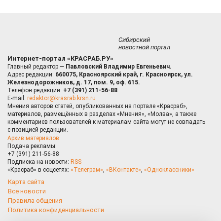
Сибирский
новостной портал
Интернет-портал «КРАСРАБ.РУ»
Главный редактор —
Павловский Владимир Евгеньевич.
Адрес редакции:
660075, Красноярский край, г. Красноярск, ул.
Железнодорожников, д. 17, пом. 9, оф. 615.
Телефон редакции:
+7 (391) 211-56-88
E-mail:
redaktor@krasrab.krsn.ru
Мнения авторов статей, опубликованных на портале «Красраб»,
материалов, размещённых в разделах «Мнения», «Молва», а также
комментариев пользователей к материалам сайта могут не совпадать
с позицией редакции.
Архив материалов
Подача рекламы:
+7 (391) 211-56-88
Подписка на новости:
RSS
«Красраб» в соцсетях:
«Телеграм»
,
«ВКонтакте»
,
«Одноклассники»
Карта сайта
Все новости
Правила общения
Политика конфиденциальности