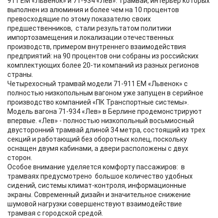
911 ЕМ «Львенок» и 71-934 «Лев». Трамваи, интерьер которых
выполнен из алюминия и более чем на 10 процентов
превосходящие по этому показателю своих
предшественников, стали результатом политики
импортозамещения и локализации отечественных
производств, примером внутреннего взаимодействия
предприятий: на 90 процентов они собраны из российских
комплектующих более 20-ти компаний из разных регионов
страны.
Четырехосный трамвай модели 71-911 ЕМ «Львенок» с
полностью низкопольным вагоном уже запущен в серийное
производство компанией «ПК Транспортные системы».
Модель вагона 71-934 «Лев» в Берлине продемонстрируют
впервые. «Лев» - полностью низкопольный восьмиосный
двусторонний трамвай длиной 34 метра, состоящий из трех
секций и работающий без оборотных колец, поскольку
оснащен двумя кабинами, а двери расположены с двух
сторон.
Особое внимание уделяется комфорту пассажиров: в
трамваях предусмотрено большое количество удобных
сидений, системы климат-контроля, информационные
экраны. Современный дизайн и значительное снижение
шумовой нагрузки совершенствуют взаимодействие
трамвая с городской средой.