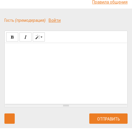
Правила общения
Гость
(премодерация)
Войти