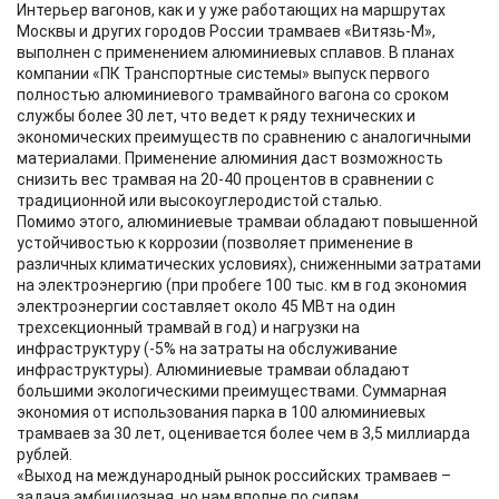
Интерьер вагонов, как и у уже работающих на маршрутах
Москвы и других городов России трамваев «Витязь-М»,
выполнен с применением алюминиевых сплавов. В планах
компании «ПК Транспортные системы» выпуск первого
полностью алюминиевого трамвайного вагона со сроком
службы более 30 лет, что ведет к ряду технических и
экономических преимуществ по сравнению с аналогичными
материалами. Применение алюминия даст возможность
снизить вес трамвая на 20-40 процентов в сравнении с
традиционной или высокоуглеродистой сталью.
Помимо этого, алюминиевые трамваи обладают повышенной
устойчивостью к коррозии (позволяет применение в
различных климатических условиях), сниженными затратами
на электроэнергию (при пробеге 100 тыс. км в год экономия
электроэнергии составляет около 45 МВт на один
трехсекционный трамвай в год) и нагрузки на
инфраструктуру (-5% на затраты на обслуживание
инфраструктуры). Алюминиевые трамваи обладают
большими экологическими преимуществами. Суммарная
экономия от использования парка в 100 алюминиевых
трамваев за 30 лет, оценивается более чем в 3,5 миллиарда
рублей.
«Выход на международный рынок российских трамваев –
задача амбициозная, но нам вполне по силам.