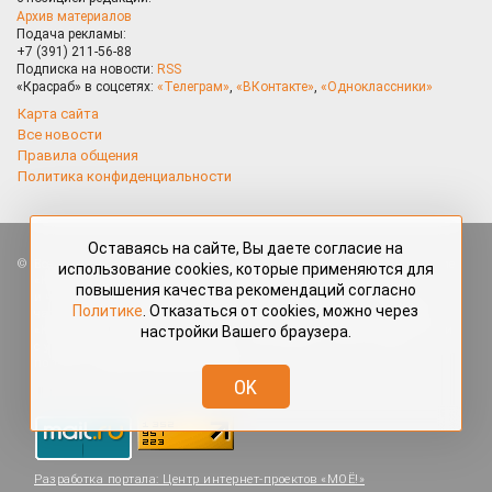
Архив материалов
Подача рекламы:
+7 (391) 211-56-88
Подписка на новости:
RSS
«Красраб» в соцсетях:
«Телеграм»
,
«ВКонтакте»
,
«Одноклассники»
Карта сайта
Все новости
Правила общения
Политика конфиденциальности
Оставаясь на сайте, Вы даете согласие на
Все права защищены. Любые материалы, размещённые на портале
использование cookies, которые применяются для
«Красраб.ру» сотрудниками редакции, нештатными авторами
повышения качества рекомендаций согласно
и читателями, являются объектами авторского права. Полное или
Политике
. Отказаться от cookies, можно через
частичное использование материалов, размещённых на портале
настройки Вашего браузера.
«Красраб.ру», допускается только с письменного согласия редакции
с указанием ссылки на источник. Все вопросы можно задать
по адресу
redaktor@krasrab.krsn.ru
.
OK
Разработка портала:
Центр интернет-проектов «МОЁ!»