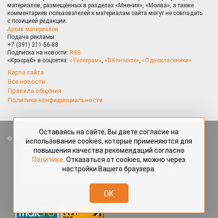
материалов, размещённых в разделах «Мнения», «Молва», а также
комментариев пользователей к материалам сайта могут не совпадать
с позицией редакции.
Архив материалов
Подача рекламы:
+7 (391) 211-56-88
Подписка на новости:
RSS
«Красраб» в соцсетях:
«Телеграм»
,
«ВКонтакте»
,
«Одноклассники»
Карта сайта
Все новости
Правила общения
Политика конфиденциальности
Оставаясь на сайте, Вы даете согласие на
Все права защищены. Любые материалы, размещённые на портале
использование cookies, которые применяются для
«Красраб.ру» сотрудниками редакции, нештатными авторами
повышения качества рекомендаций согласно
и читателями, являются объектами авторского права. Полное или
Политике
. Отказаться от cookies, можно через
частичное использование материалов, размещённых на портале
настройки Вашего браузера.
«Красраб.ру», допускается только с письменного согласия редакции
с указанием ссылки на источник. Все вопросы можно задать
по адресу
redaktor@krasrab.krsn.ru
.
OK