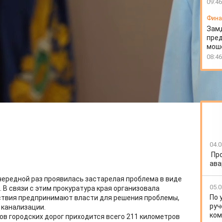
09:46
Фин
Зам
пред
моше
08:46
04.0
Пр
ава
очередной раз проявилась застарелая проблема в виде
05.0
 В связи с этим прокуратура края организовала
По 
йствия предпринимают власти для решения проблемы,
руч
 канализации.
ко
ров городских дорог приходится всего 211 километров