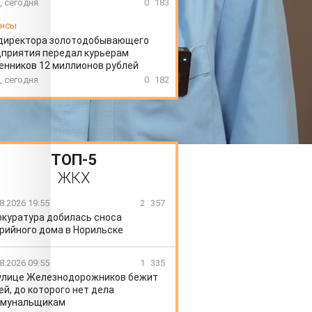
, сегодня
0
183
ансы
директора золотодобывающего
приятия передал курьерам
нников 12 миллионов рублей
, сегодня
0
182
ТОП-5
ЖКХ
8.2026 19:55
2
357
окуратура добилась сноса
рийного дома в Норильске
8.2026 09:55
1
335
улице Железнодорожников бежит
ей, до которого нет дела
ммунальщикам