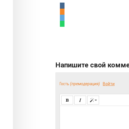
Напишите свой комм
Гость
(премодерация)
Войти