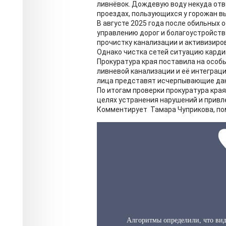
ливнёвок. Дождевую воду некуда отво
проездах, пользующихся у горожан в
В августе 2025 года после обильных
управлению дорог и болагоустройст
прочистку канализации и активизиро
Однако чистка сетей ситуацию карди
Прокуратура края поставила на особ
ливневой канализации и её интеграци
лица представят исчерпывающие данн
По итогам проверки прокуратура кра
целях устранения нарушений и привл
Комментирует Тамара Чуприкова, пом