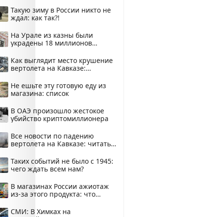
Такую зиму в России никто не
ждал: как так?!
На Урале из казны были
украдены 18 миллионов
рублей
Как выглядит место крушение
вертолета на Кавказе:
смотреть
Не ешьте эту готовую еду из
магазина: список
В ОАЭ произошло жестокое
убийство криптомиллионера
Все новости по падению
вертолета на Кавказе: читать
здесь
Таких событий не было с 1945:
чего ждать всем нам?
В магазинах России ажиотаж
из-за этого продукта: что
купить?
СМИ: В Химках на