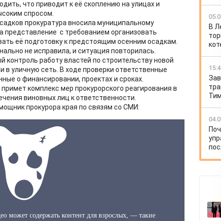
дить, что приводит к её скоплению на улицах и
ысоким спросом.
05.0
 осадков прокуратура вносила муниципальному
В Л
ва представление с требованием организовать
тор
вать её подготовку к предстоящим осенним осадкам.
кот
нально не исправила, и ситуация повторилась.
ый контроль работу властей по строительству новой
15:4
и в уличную сеть. В ходе проверки ответственные
Зав
ые о финансировании, проектах и сроках.
тра
я примет комплекс мер прокурорского реагирования в
Тим
ечения виновных лиц к ответственности.
ощник прокурора края по связям со СМИ:
04.0
Поч
упр
пос