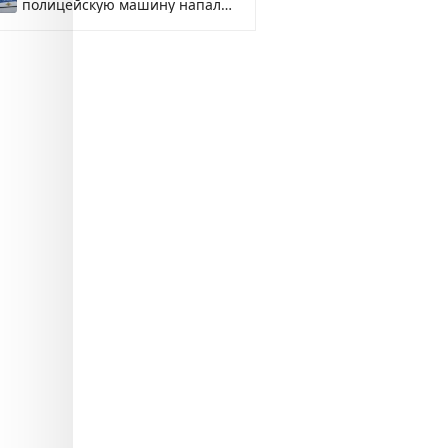
полицейскую машину напали
и подожгли.