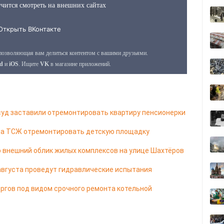
уд заставили отремонтировать квартиру пенсионерки
ла ТСЖ отремонтировать детскую площадку
 внешний облик жилых комплексов на улице Шахтёров
 августа проведут гидравлические испытания
ргов под видом срочного ремонта котельной