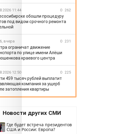
8.2026 11:44
0
262
есосибирске обошли процедуру
гов под видом срочного ремонта
ельной
6, вчера
0
231
тра ограничат движение
нспорта по улице имени Алёши
ошенкова краевого центра
8.2026 12:50
0
225
ти 459 тысяч рублей выплатит
авляющая компания за ущерб
ле затопления квартиры
Новости других СМИ
Где будет встреча президентов
США и России: Европа?