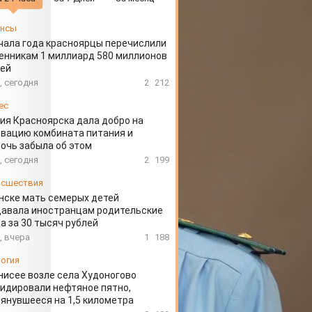
ансы
чала года красноярцы перечислили
нникам 1 миллиард 580 миллионов
лей
, сегодня
2
212
ес
ия Красноярска дала добро на
вацию комбината питания и
очь забыла об этом
, сегодня
2
199
сшествия
нске мать семерых детей
давала иностранцам родительские
а за 30 тысяч рублей
, вчера
1
188
огия
нисее возле села Худоногово
идировали нефтяное пятно,
янувшееся на 1,5 километра