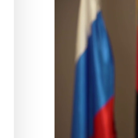
скоплением д
Красноярске
ЖКХ
10.09.2025 11:09
1431