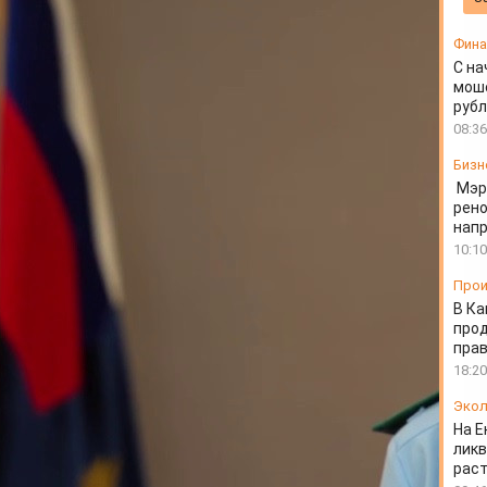
ождевых вод в
Фин
С на
моше
руб
08:36
Бизн
Мэр
рено
напр
10:10
Прои
В Ка
про
прав
18:20
Экол
На Е
ликв
раст