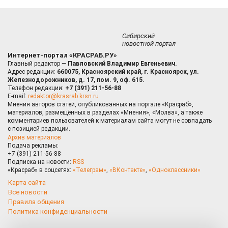
Сибирский
новостной портал
Интернет-портал «КРАСРАБ.РУ»
Главный редактор —
Павловский Владимир Евгеньевич.
Адрес редакции:
660075, Красноярский край, г. Красноярск, ул.
Железнодорожников, д. 17, пом. 9, оф. 615.
Телефон редакции:
+7 (391) 211-56-88
E-mail:
redaktor@krasrab.krsn.ru
Мнения авторов статей, опубликованных на портале «Красраб»,
материалов, размещённых в разделах «Мнения», «Молва», а также
комментариев пользователей к материалам сайта могут не совпадать
с позицией редакции.
Архив материалов
Подача рекламы:
+7 (391) 211-56-88
Подписка на новости:
RSS
«Красраб» в соцсетях:
«Телеграм»
,
«ВКонтакте»
,
«Одноклассники»
Карта сайта
Все новости
Правила общения
Политика конфиденциальности