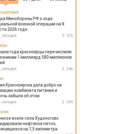
сшествия
ка Минобороны РФ о ходе
иальной военной операции на 8
ста 2026 года
, сегодня
0
575
ансы
чала года красноярцы перечислили
нникам 1 миллиард 580 миллионов
лей
, сегодня
2
246
ес
ия Красноярска дала добро на
вацию комбината питания и
очь забыла об этом
, сегодня
2
230
огия
нисее возле села Худоногово
идировали нефтяное пятно,
янувшееся на 1,5 километра