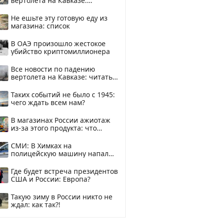
вертолета на Кавказе:
смотреть
Не ешьте эту готовую еду из
магазина: список
В ОАЭ произошло жестокое
убийство криптомиллионера
Все новости по падению
вертолета на Кавказе: читать
здесь
Таких событий не было с 1945:
чего ждать всем нам?
В магазинах России ажиотаж
из-за этого продукта: что
купить?
СМИ: В Химках на
полицейскую машину напали
и подожгли.
Где будет встреча президентов
США и России: Европа?
Такую зиму в России никто не
ждал: как так?!