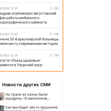
8.2026 12:35
0
260
здрав опубликовал августовский
фик работы мобильного
орографического кабинета
8.2026 15:40
0
196
ачи из 20-й красноярской больницы
лили кисту современным методом
8.2026 12:38
0
194
вгусте «Поезд здоровья»
равится в Ужурский округ
Новости других СМИ
На Урале из казны были
украдены 18 миллионов
рублей
Как выглядит место крушение