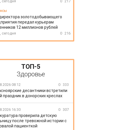
, сегодня
0
217
ансы
директора золотодобывающего
приятия передал курьерам
нников 12 миллионов рублей
, сегодня
0
216
ТОП-5
Здоровье
8.2026 08:12
0
333
асноярские десантники встретили
й праздник в донорских креслах
8.2026 16:30
0
307
куратура проверила детскую
ьницу после тревожной истории с
овалой пациенткой