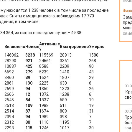
09:46
у находятся 1 238 человек, в том числе за последние
Фин
овек. Сняты с медицинского наблюдения 17 770
Зам
дения, в том числе
пред
моше
4 364, из них за последние сутки – 4 538.
08:46
Активные
Выявлено
Новые
Выздоровело
Умерло
?
146062
3238
115569
28913
1580
28290
921
24661
3361
268
10887
425
8588
2209
90
6692
279
5239
1410
43
3460
89
1624
1807
29
2861
130
2225
630
6
03.0
2699
94
1350
1323
26
Кр
2666
12
1372
1288
6
сво
2545
84
1837
689
19
2518
109
1988
511
19
2514
87
1674
809
31
03.0
2394
94
1989
398
7
Про
2312
80
1110
1195
7
бол
2293
115
1246
1017
30
год