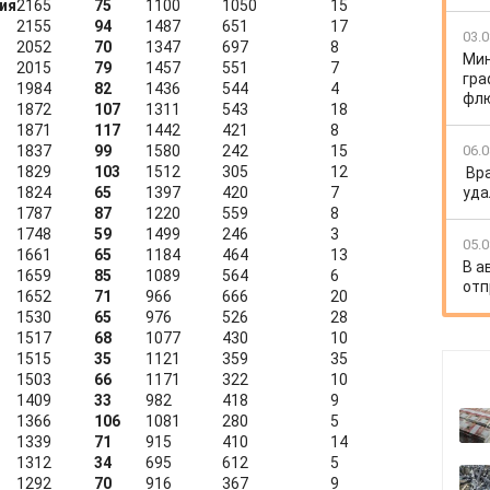
ия
2165
75
1100
1050
15
2155
94
1487
651
17
03.0
2052
70
1347
697
8
Мин
2015
79
1457
551
7
гра
1984
82
1436
544
4
флю
1872
107
1311
543
18
1871
117
1442
421
8
1837
99
1580
242
15
06.0
1829
103
1512
305
12
Вр
1824
65
1397
420
7
уда
1787
87
1220
559
8
1748
59
1499
246
3
05.0
1661
65
1184
464
13
В а
1659
85
1089
564
6
отп
1652
71
966
666
20
1530
65
976
526
28
1517
68
1077
430
10
1515
35
1121
359
35
1503
66
1171
322
10
1409
33
982
418
9
1366
106
1081
280
5
1339
71
915
410
14
1312
34
695
612
5
1292
70
916
367
9