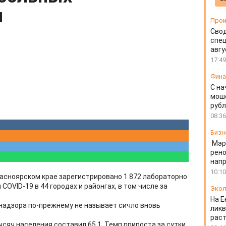
м
Прои
Свод
спец
авгу
17:49
Фин
С на
моше
руб
08:36
Бизн
Мэр
рено
напр
10:10
расноярском крае зарегистрировано 1 872 лабораторно
OVID-19 в 44 городах и районгах, в том числе за
Экол
На Е
надзора по-прежнему не называет сичло вновь
ликв
раст
сяч населения составил 65,1. Темп прироста за сутки