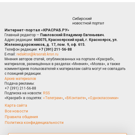
Сибирский
новостной портал
Интернет-портал «КРАСРАБ.РУ»
Главный редактор —
Павловский Владимир Евгеньевич.
Адрес редакции:
660075, Красноярский край, г. Красноярск, ул.
Железнодорожников, д. 17, пом. 9, оф. 615.
Телефон редакции:
+7 (391) 211-56-88
E-mail:
redaktor@krasrab.krsn.ru
Мнения авторов статей, опубликованных на портале «Красраб»,
материалов, размещённых в разделах «Мнения», «Молва», а также
комментариев пользователей к материалам сайта могут не совпадать
с позицией редакции.
Архив материалов
Подача рекламы:
+7 (391) 211-56-88
Подписка на новости:
RSS
«Красраб» в соцсетях:
«Телеграм»
,
«ВКонтакте»
,
«Одноклассники»
Карта сайта
Все новости
Правила общения
Политика конфиденциальности