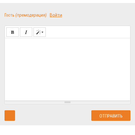
Гость
(премодерация)
Войти