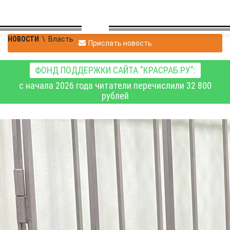
НОВОСТИ
\
Власть
Прислать новость
ФОНД ПОДДЕРЖКИ САЙТА "КРАСРАБ.РУ":
с начала 2026 года читатели перечислили 32 800
рублей
Минимум 2 месяца
проведёт в СИЗО
бывший назаровский
градоначальник
Владимир Саар