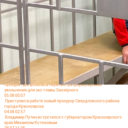
заключении и исполнении муниципальных контрактов на
выполнение дорожно-строительных работ в городе Назарово
и составила 3,5 миллиона рублей.
Бывший чиновник помог ООО «ПромСтрой» одержать победу
в конкурсной процедуре и заключить контракт на сумму 100
миллионов рублей.
В суде прокурор настаивал на заключении бывшего
чиновника под стражу в связи с рисками, что обвиняемый
может скрыться от следствия и оказать давление на
свидетелей.
Суд избрал меру пресечения в виде заключения под стражу.
Саар будет находиться в СИЗО до 6 декабря 2025 года.
Читайте также
05.08 15:15
Прокуратура добилась пересмотра формулировки
увольнения для экс-главы Заозёрного
05.08 00:07
Приступил в работе новый прокурор Свердловского района
города Красноярска
04.08 02:57
Владимир Путин встретился с губернатором Красноярского
края Михаилом Котюковым