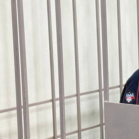
Власть
08.10.2025 16:51
881
1
Фото:
Прокуратура Красноярского края
Накануне было возбуждено уголовное дело о получении
взятки экс-главой города Назарово Владимиром Сааром.
Предварительно установлено, что в период с 2023 по 2024
год мэр достиг договоренности с ООО «ПромСтрой» о
получении незаконного денежного вознаграждения. Взятка
предназначалась за предоставление преимуществ при