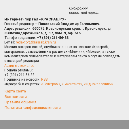
Сибирский
новостной портал
Интернет-портал «КРАСРАБ.РУ»
Главный редактор —
Павловский Владимир Евгеньевич.
Адрес редакции:
660075, Красноярский край, г. Красноярск, ул.
Железнодорожников, д. 17, пом. 9, оф. 615.
Телефон редакции:
+7 (391) 211-56-88
E-mail:
redaktor@krasrab.krsn.ru
Мнения авторов статей, опубликованных на портале «Красраб»,
материалов, размещённых в разделах «Мнения», «Молва», а также
комментариев пользователей к материалам сайта могут не совпадать
с позицией редакции.
Архив материалов
Подача рекламы:
+7 (391) 211-56-88
Подписка на новости:
RSS
«Красраб» в соцсетях:
«Телеграм»
,
«ВКонтакте»
,
«Одноклассники»
Карта сайта
Все новости
Правила общения
Политика конфиденциальности