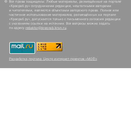
Все права защищены. Любые материалы, размещённые на портале
«Красраб.ру» сотрудниками редакции, нештатными авторами
и читателями, являются объектами авторского права. Полное или
частичное использование материалов, размещённых на портале
«Красраб.ру», допускается только с письменного согласия редакции
с указанием ссылки на источник. Все вопросы можно задать
по адресу
redaktor@krasrab.krsn.ru
.
Разработка портала:
Центр интернет-проектов «МОЁ!»