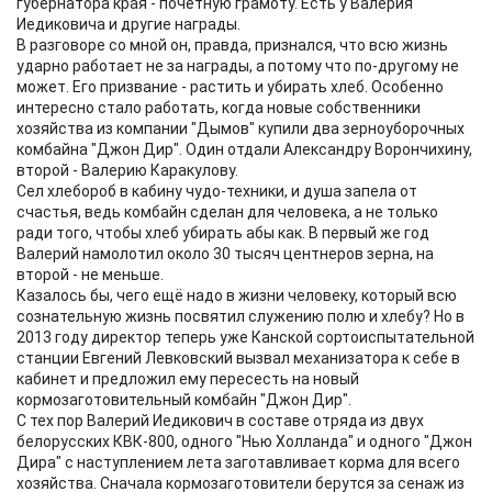
губернатора края - почётную грамоту. Есть у Валерия
Иедиковича и другие награды.
В разговоре со мной он, правда, признался, что всю жизнь
ударно работает не за награды, а потому что по-другому не
может. Его призвание - растить и убирать хлеб. Особенно
интересно стало работать, когда новые собственники
хозяйства из компании "Дымов" купили два зерноуборочных
комбайна "Джон Дир". Один отдали Александру Ворончихину,
второй - Валерию Каракулову.
Сел хлебороб в кабину чудо-техники, и душа запела от
счастья, ведь комбайн сделан для человека, а не только
ради того, чтобы хлеб убирать абы как. В первый же год
Валерий намолотил около 30 тысяч центнеров зерна, на
второй - не меньше.
Казалось бы, чего ещё надо в жизни человеку, который всю
сознательную жизнь посвятил служению полю и хлебу? Но в
2013 году директор теперь уже Канской сортоиспытательной
станции Евгений Левковский вызвал механизатора к себе в
кабинет и предложил ему пересесть на новый
кормозаготовительный комбайн "Джон Дир".
С тех пор Валерий Иедикович в составе отряда из двух
белорусских КВК-800, одного "Нью Холланда" и одного "Джон
Дира" с наступлением лета заготавливает корма для всего
хозяйства. Сначала кормозаготовители берутся за сенаж из