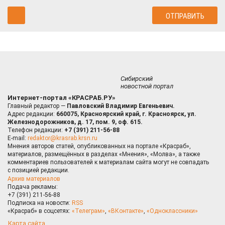
Сибирский
новостной портал
Интернет-портал «КРАСРАБ.РУ»
Главный редактор —
Павловский Владимир Евгеньевич.
Адрес редакции:
660075, Красноярский край, г. Красноярск, ул.
Железнодорожников, д. 17, пом. 9, оф. 615.
Телефон редакции:
+7 (391) 211-56-88
E-mail:
redaktor@krasrab.krsn.ru
Мнения авторов статей, опубликованных на портале «Красраб»,
материалов, размещённых в разделах «Мнения», «Молва», а также
комментариев пользователей к материалам сайта могут не совпадать
с позицией редакции.
Архив материалов
Подача рекламы:
+7 (391) 211-56-88
Подписка на новости:
RSS
«Красраб» в соцсетях:
«Телеграм»
,
«ВКонтакте»
,
«Одноклассники»
Карта сайта