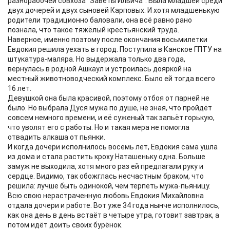
разнорабочей совхоза "Заветы Ильича". Была младшей среди
двух дочерей и двух сыновей Карповых. И хотя младшенькую
родители традиционно баловали, она всё равно рано
познала, что такое тяжёлый крестьянский труда.
Наверное, именно поэтому после окончания восьмилетки
Евдокия решила уехать в город. Поступила в Канское ГПТУ на
штукатура-маляра. Но выдержала только два года,
вернулась в родной Ашкаул и устроилась дояркой на
местный животноводческий комплекс. Было ей тогда всего
16 лет.
Девушкой она была красивой, поэтому отбоя от парней не
было. Но выбрала Дуся мужа по душе, не зная, что пройдёт
совсем немного времени, и её суженый так запьёт горькую,
что уволят его с работы. Но и такая мера не помогла
отвадить алкаша от пьянки.
И когда дочери исполнилось восемь лет, Евдокия сама ушла
из дома и стала растить кроху Наташеньку одна. Больше
замуж не выходила, хотя много раз ей предлагали руку и
сердце. Видимо, так обожглась несчастным браком, что
решила: лучше быть одинокой, чем терпеть мужа-пьяницу.
Всю свою нерастраченную любовь Евдокия Михайловна
отдала дочери и работе. Вот уже 34 года нынче исполнилось,
как она день в день встаёт в четыре утра, готовит завтрак, а
потом идёт доить своих бурёнок.