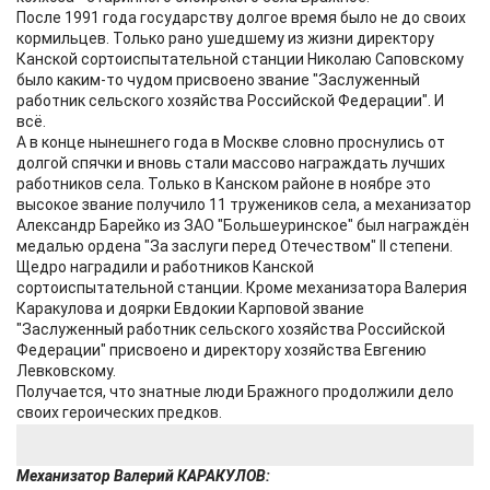
После 1991 года государству долгое время было не до своих
кормильцев. Только рано ушедшему из жизни директору
Канской сортоиспытательной станции Николаю Саповскому
было каким-то чудом присвоено звание "Заслуженный
работник сельского хозяйства Российской Федерации". И
всё.
А в конце нынешнего года в Москве словно проснулись от
долгой спячки и вновь стали массово награждать лучших
работников села. Только в Канском районе в ноябре это
высокое звание получило 11 тружеников села, а механизатор
Александр Барейко из ЗАО "Большеуринское" был награждён
медалью ордена "За заслуги перед Отечеством" II степени.
Щедро наградили и работников Канской
сортоиспытательной станции. Кроме механизатора Валерия
Каракулова и доярки Евдокии Карповой звание
"Заслуженный работник сельского хозяйства Российской
Федерации" присвоено и директору хозяйства Евгению
Левковскому.
Получается, что знатные люди Бражного продолжили дело
своих героических предков.
Механизатор Валерий КАРАКУЛОВ: