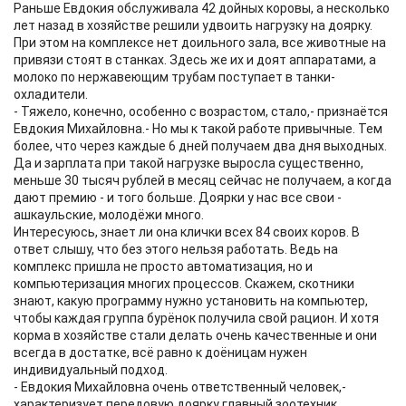
Раньше Евдокия обслуживала 42 дойных коровы, а несколько
лет назад в хозяйстве решили удвоить нагрузку на доярку.
При этом на комплексе нет доильного зала, все животные на
привязи стоят в станках. Здесь же их и доят аппаратами, а
молоко по нержавеющим трубам поступает в танки-
охладители.
- Тяжело, конечно, особенно с возрастом, стало,- признаётся
Евдокия Михайловна.- Но мы к такой работе привычные. Тем
более, что через каждые 6 дней получаем два дня выходных.
Да и зарплата при такой нагрузке выросла существенно,
меньше 30 тысяч рублей в месяц сейчас не получаем, а когда
дают премию - и того больше. Доярки у нас все свои -
ашкаульские, молодёжи много.
Интересуюсь, знает ли она клички всех 84 своих коров. В
ответ слышу, что без этого нельзя работать. Ведь на
комплекс пришла не просто автоматизация, но и
компьютеризация многих процессов. Скажем, скотники
знают, какую программу нужно установить на компьютер,
чтобы каждая группа бурёнок получила свой рацион. И хотя
корма в хозяйстве стали делать очень качественные и они
всегда в достатке, всё равно к доёницам нужен
индивидуальный подход.
- Евдокия Михайловна очень ответственный человек,-
характеризует передовую доярку главный зоотехник