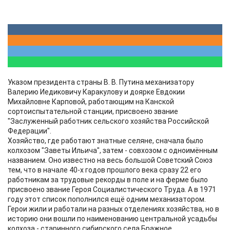
Указом президента страны В. В. Путина механизатору
Валерию Иедиковичу Каракулову и доярке Евдокии
Михайловне Карповой, работающим на Канской
сортоиспытательной станции, присвоено звание
"Заслуженный работник сельского хозяйства Российской
Федерации".
Хозяйство, где работают знатные селяне, сначала было
колхозом "Заветы Ильича", затем - совхозом с одноимённым
названием. Оно известно на весь большой Советский Союз
тем, что в начале 40-х годов прошлого века сразу 22 его
работникам за трудовые рекорды в поле и на ферме было
присвоено звание Героя Социалистического Труда. А в 1971
году этот список пополнился ещё одним механизатором.
Герои жили и работали на разных отделениях хозяйства, но в
историю они вошли по наименованию центральной усадьбы
колхоза - старинного сибирского села Бражное.