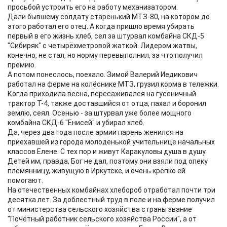
просьбой устроить его на работу механизатором.
Дали бывшему солдату старенький МТЗ-80, на котором до
этого работал его отец. А когда пришло время убирать
первый в его жизнь хлеб, сел за штурвал комбайна СКД-5
"Сибиряк" с четырёхметровой жаткой. Лидером жатвы,
конечно, не стал, но норму перевыполнил, за что получил
премию.
А потом понеслось, поехало. Зимой Валерий Иедикович
работал на ферме на колёснике МТЗ, грузил корма в тележки.
Когда приходила весна, пересаживался на гусеничный
трактор Т-4, также доставшийся от отца, пахал и боронил
землю, сеял. Осенью - за штурвал уже более мощного
комбайна СКД-6 "Енисей" и убирал хлеб.
Да, через два года после армии парень женился на
приехавшей из города молоденькой учительнице начальных
классов Елене. С тех пор и живут Каракуловы душа в душу.
Детей им, правда, Бог не дал, поэтому они взяли под опеку
племянницу, живущую в Иркутске, и очень крепко ей
помогают.
На отечественных комбайнах хлебороб отработал почти три
десятка лет. За доблестный труд в поле и на ферме получил
от министерства сельского хозяйства страны звание
"Почётный работник сельского хозяйства России", а от