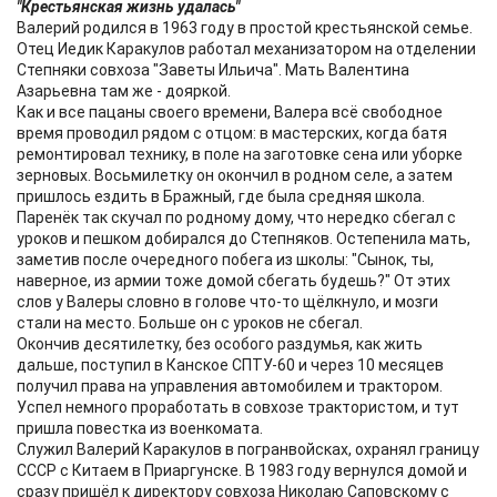
"Крестьянская жизнь удалась"
Валерий родился в 1963 году в простой крестьянской семье.
Отец Иедик Каракулов работал механизатором на отделении
Степняки совхоза "Заветы Ильича". Мать Валентина
Азарьевна там же - дояркой.
Как и все пацаны своего времени, Валера всё свободное
время проводил рядом с отцом: в мастерских, когда батя
ремонтировал технику, в поле на заготовке сена или уборке
зерновых. Восьмилетку он окончил в родном селе, а затем
пришлось ездить в Бражный, где была средняя школа.
Паренёк так скучал по родному дому, что нередко сбегал с
уроков и пешком добирался до Степняков. Остепенила мать,
заметив после очередного побега из школы: "Сынок, ты,
наверное, из армии тоже домой сбегать будешь?" От этих
слов у Валеры словно в голове что-то щёлкнуло, и мозги
стали на место. Больше он с уроков не сбегал.
Окончив десятилетку, без особого раздумья, как жить
дальше, поступил в Канское СПТУ-60 и через 10 месяцев
получил права на управления автомобилем и трактором.
Успел немного проработать в совхозе трактористом, и тут
пришла повестка из военкомата.
Служил Валерий Каракулов в погранвойсках, охранял границу
СССР с Китаем в Приаргунске. В 1983 году вернулся домой и
сразу пришёл к директору совхоза Николаю Саповскому с