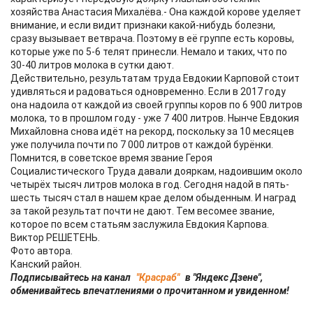
хозяйства Анастасия Михалёва.- Она каждой корове уделяет
внимание, и если видит признаки какой-нибудь болезни,
сразу вызывает ветврача. Поэтому в её группе есть коровы,
которые уже по 5-6 телят принесли. Немало и таких, что по
30-40 литров молока в сутки дают.
Действительно, результатам труда Евдокии Карповой стоит
удивляться и радоваться одновременно. Если в 2017 году
она надоила от каждой из своей группы коров по 6 900 литров
молока, то в прошлом году - уже 7 400 литров. Нынче Евдокия
Михайловна снова идёт на рекорд, поскольку за 10 месяцев
уже получила почти по 7 000 литров от каждой бурёнки.
Помнится, в советское время звание Героя
Социалистического Труда давали дояркам, надоившим около
четырёх тысяч литров молока в год. Сегодня надой в пять-
шесть тысяч стал в нашем крае делом обыденным. И наград
за такой результат почти не дают. Тем весомее звание,
которое по всем статьям заслужила Евдокия Карпова.
Виктор РЕШЕТЕНЬ.
Фото автора.
Канский район.
Подписывайтесь на канал
"Красраб"
в "Яндекс Дзене",
обменивайтесь впечатлениями о прочитанном и увиденном!