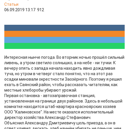
Статьи
06.09.2019 13:17
912
Интересная нынче погода. Во вторник ночью прошёл сильный
ливень, а утром светило солнышко, а на небе - ни тучки. К
вечеру опять с запада начала находить явно дождливая
туча, но утром в четверг стало понятно, что на этот раз
осадки миновали окрестности Заозёрного. Поэтому я решил
ехать в Саянский район, чтобы рассказать читателям, как
местные хлеборобы убирают урожай.
Первая остановка - автозаправочная станция,
установленная на границе двух районов. Здесь в небольшой
комнатке находится штаб-квартира красноярских хозяев
ООО "Калиновское". На месте оказался исполнительный
директор хозяйства Александр Стефанович.
Объяснил Александру Дмитриевичу цель приезда, а он в
ответ удивил: дескать, хлеб начнём убирать не раньше, чем