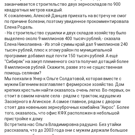
заканчивается строительство двух зерноскладов по 900
квадратных метров каждый.
К сожалению, Алексей Данцев приехать на встречу не смог
по причине болезни, поэтому увиденное прокомментировала
Елена Родель.
- На строительство сушилки и двух складов хозяйству было
выделено около 9 миллионов 400 тысяч рублей,- сказала
Елена Николаевна.- Из этой суммы край дал 9 миллионов 240
тысяч рублей, плюс к этому район по муниципальной
программе добавил ещё почти 150 тысяч рублей. А ещё
"Сибиряк" на закуп племенного скота получил дотаций более
8 миллионов рублей. Скажите, разве это не существенная
помощь селянам?
Мы поехали в Унер к Ольге Солдатовой, которая вместе с
мужем Евгением возглавляет фермерское хозяйство. Дом
крепких крестьян найти оказалось очень легко. Во-первых, он
стоит в самом начале села - рядом с трактом, идущем из
Заозёрного в Агинское. А самое главное, рядом с двором
стоят два новеньких зерноуброчных комбайна "Акрос". Более
того, оказалось, что офис КФХ расположен в небольшой
пристройке к дому.
Встретила нас Ольга Владимировна радушно. Без утайки
рассказала, что до 2003 года они с мужем держали большое