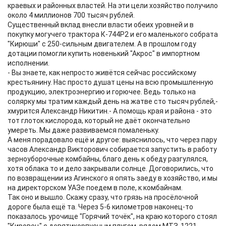
краевых и районных властей. На эти цели хозяйство получило
около 4 миллионов 700 тысяч рублей.
Существенный вклад внесли власти обеих уровней и в
покупку могучего трактора К-744Р2 и его маленького собрата
"Кирюши" с 250-сильным двигателем. А в прошлом году
дотации помогли купить новенький "Акрос" в импортном
исполнении.
- Вы знаете, как непросто живётся сейчас российскому
крестьянину. Нас просто душат цены на всю промышленную
продукцию, электроэнергию и горючее. Ведь только на
солярку мы тратим каждый день на жатве сто тысяч рублей,-
хмурится Александр Никитин.- А помощь края и района - это
тот глоток кислорода, который не даёт окончательно
умереть. Мы даже развиваемся помаленьку.
А меня порадовало ещё и другое: выяснилось, что через пару
часов Александр Викторович собирается запустить в работу
зерноуборочные комбайны, благо день к обеду разгулялся,
хотя облака то и дело закрывали солнце. Договорились, что
по возвращении из Агинского я опять заеду в хозяйство, и мы
на директорском УАЗе поедем в поле, к комбайнам.
Так оно и вышло. Скажу сразу, что грязь на просёлочной
дороге была ещё та. Через 5-6 километров наконец-то
показалось урочище "Горячий точёк", на краю которого стоял