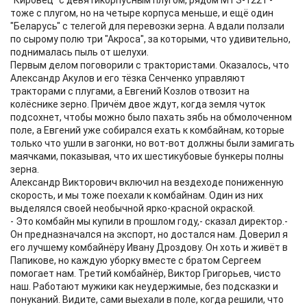
"Кировец" с девятикорпусным плугом, рядом МТЗ-1221 -
тоже с плугом, но на четыре корпуса меньше, и ещё один
"Беларусь" с телегой для перевозки зерна. А вдали ползали
по сырому полю три "Акроса", за которыми, что удивительно,
поднималась пыль от шелухи.
Первым делом поговорили с трактористами. Оказалось, что
Александр Акулов и его тёзка Сенченко управляют
тракторами с плугами, а Евгений Козлов отвозит на
колёснике зерно. Причём двое ждут, когда земля чуток
подсохнет, чтобы можно было пахать зябь на обмолоченном
поле, а Евгений уже собирался ехать к комбайнам, которые
только что ушли в загонки, но вот-вот должны были замигать
маячками, показывая, что их шестикубовые бункеры полны
зерна.
Александр Викторович включил на вездеходе пониженную
скорость, и мы тоже поехали к комбайнам. Один из них
выделялся своей необычной ярко-красной окраской.
- Это комбайн мы купили в прошлом году,- сказал директор.-
Он предназначался на экспорт, но достался нам. Доверил я
его лучшему комбайнёру Ивану Дроздову. Он хоть и живёт в
Папикове, но каждую уборку вместе с братом Сергеем
помогает нам. Третий комбайнёр, Виктор Григорьев, чисто
наш. Работают мужики как неудержимые, без подсказки и
понуканий. Видите, сами выехали в поле, когда решили, что