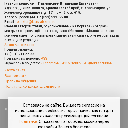
Главный редактор —
Павловский Владимир Евгеньевич.
Адрес редакции:
660075, Красноярский край, г. Красноярск, ул.
Железнодорожников, д. 17, пом. 9, оф. 615.
Телефон редакции:
+7 (391) 211-56-88
E-mail:
redaktor@krasrab.krsn.ru
Мнения авторов статей, опубликованных на портале «Красраб»,
материалов, размещённых в разделах «Мнения», «Молва», а также
комментариев пользователей к материалам сайта могут не совпадать
с позицией редакции.
Архив материалов
Подача рекламы:
+7 (391) 211-56-88
Подписка на новости:
RSS
«Красраб» в соцсетях:
«Телеграм»
,
«ВКонтакте»
,
«Одноклассники»
Карта сайта
Все новости
Правила общения
Политика конфиденциальности
Оставаясь на сайте, Вы даете согласие на
Все права защищены. Любые материалы, размещённые на портале
использование cookies, которые применяются для
«Красраб.ру» сотрудниками редакции, нештатными авторами
повышения качества рекомендаций согласно
и читателями, являются объектами авторского права. Полное или
Политике
. Отказаться от cookies, можно через
частичное использование материалов, размещённых на портале
настройки Вашего браузера.
«Красраб.ру», допускается только с письменного согласия редакции