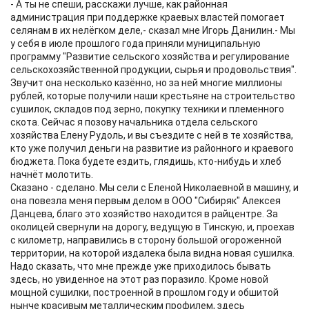
- А ты не спеши, расскажи лучше, как районная
администрация при поддержке краевых властей помогает
селянам в их нелёгком деле,- сказал мне Игорь Данилин.- Мы
у себя в июле прошлого года приняли муниципальную
программу "Развитие сельского хозяйства и регулирование
сельскохозяйственной продукции, сырья и продовольствия".
Звучит она несколько казённо, но за ней многие миллионы
рублей, которые получили наши крестьяне на строительство
сушилок, складов под зерно, покупку техники и племенного
скота. Сейчас я позову начальника отдела сельского
хозяйства Елену Рудоль, и вы съездите с ней в те хозяйства,
кто уже получил деньги на развитие из районного и краевого
бюджета. Пока будете ездить, глядишь, кто-нибудь и хлеб
начнёт молотить.
Сказано - сделано. Мы сели с Еленой Николаевной в машину, и
она повезла меня первым делом в ООО "Сибиряк" Алексея
Данцева, благо это хозяйство находится в райцентре. За
околицей свернули на дорогу, ведущую в Тинскую, и, проехав
с километр, направились в сторону большой огороженной
территории, на которой издалека была видна новая сушилка.
Надо сказать, что мне прежде уже приходилось бывать
здесь, но увиденное на этот раз поразило. Кроме новой
мощной сушилки, построенной в прошлом году и обшитой
нынче красивым металлическим профилем, здесь