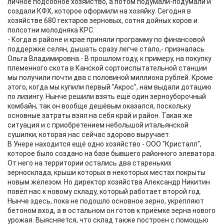
личное подсобное хозяйство, а потом подумали-подумали и
создали КФХ, которое оформили на хозяйку. Сегодня в
хозяйстве 680 гектаров зерновых, сотня дойных коров и
полсотни молодняка КРС.
- Когда в районе и крае приняли программу по финансовой
поддержке селян, дышать сразу легче стало,- призналась
Ольга Владимировна.- В прошлом году, к примеру, на покупку
племенного скота в Канской сортоиспытательной станции
мы получили почти два с половиной миллиона рублей. Кроме
этого, когда мы купили первый "Акрос", нам выдали дотацию
по лизингу. Нынче решили взять ещё один зерноуборочный
комбайн, так он вообще дешёвым оказался, поскольку
основные затраты взял на себя край и район. Такая же
ситуация и с приобретением небольшой итальянской
сушилки, которая нас сейчас здорово выручает.
В Унере находится ещё одно хозяйство - ООО "Кристалл",
которое было создано на базе бывшего районного элеватора.
От него на территории остались два стареньких
зерносклада, крыши которых в некоторых местах покрыты
новым железом. Но директор хозяйства Александр Никитин
повёл нас к новому складу, который работает второй год.
Нынче здесь, пока не подошло основное зерно, укрепляют
бетоном вход, а в остальном он готов к приёмке зерна нового
урожая. Выясняется, что склад также построен с помощью