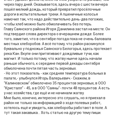
через пару дней. Оказывается, здесь вчера с шести вечера
пошёл мелкий дождь, который превратил просёлочные
дороги в испытательные треки. А пшеничные колосья
намочил так, что надо действительно день-два погожих,
чтобы хлеб можно было обмолачивать без потерь.
Главу Саянского района Игоря Данилина застал на месте. Он
подтвердил слова директора о вчерашнем дожде. Более
того, заметил, что в сентябре погода пока не очень баловала
местных хлеборобов. А всё потому, что район раскинулся
буквально у подножья Саянского Белогорья, здесь протекает
река Кан. Вкупе они притягивают дождливые тучи, как
магнит. И только потому, что жатву нынче здесь начали
раньше обычного, к середине первой декады сентября
обмолочена почти пятая часть зерновых.
- Но этот показатель - как средняя температура больных в
палате,- улыбнулся Игорь Валерьевич.- Скажем, в
"Калиновском" обмолочено 35 процентов зерновых, в ООО
"Кристалл" - 45, а в ООО "Саяны"- почти 48 процентов. А есть
у нас хозяйства, где ещё и не начинали жатву.
Мне было, конечно, интересно это слушать, но я приехал в
район не только за информацией о ходе полевых работ,
хотелось ещё и увидеть, как хлеборобы работают в поле. А
тут такая закавыка... Хоть статью на другую тему пиши.