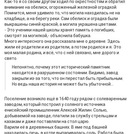
Как-то я со своим другом ходил по окрестностям и обратил
внимание на обелиск, огороженный железной оградкой.
Помнится, меня удивило то, что могила находилась не на
кладбище, а на берегу реки. Сам обелиск и оградка были
выкрашены синей краской, а могила украшена цветами.
- Это ученики нашей школы хранят память о погибших,
смотрят за могилкой,- объяснила бабушка.
Много интересного она рассказала мне о деревне. Здесь
жили её родители и их родители, а потом родился и я. Это
моя малая родина, и всё, что с ней связано, мне дорого и
свято.
Непонятно, почему этот исторический памятник
находится в разрушенном состоянии. Видимо, завод
закрыли из-за того, что он перестал быть прибыльным.
Но ведь наша история не может быть убыточной...
Поселение возникло ещё в 1640 году рядом с солеваренным
заводом, который построил у соляного источника
енисейский промышленник Алексей Жилин. Солью,
добываемой на заводе, платили за службу стрельцам и
казакам и даже поставляли на стол царю.
Варили её в деревянных башнях. В яме под башней
находилась печь, в котле выпаривалась соль. Работа была