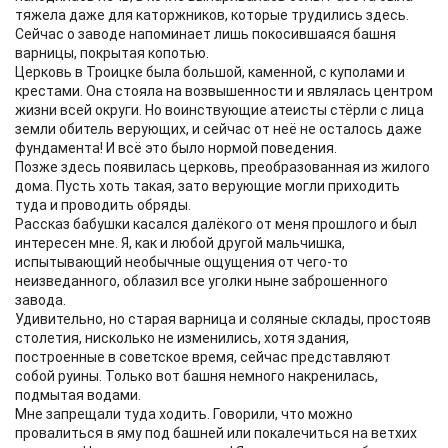
тяжела даже для каторжников, которые трудились здесь.
Сейчас о заводе напоминает лишь покосившаяся башня
варницы, покрытая копотью.
Церковь в Троицке была большой, каменной, с куполами и
крестами. Она стояла на возвышенности и являлась центром
жизни всей округи. Но воинствующие атеисты стёрли с лица
земли обитель верующих, и сейчас от неё не осталось даже
фундамента! И всё это было нормой поведения.
Позже здесь появилась церковь, преобразованная из жилого
дома. Пусть хоть такая, зато верующие могли приходить
туда и проводить обряды.
Рассказ бабушки касался далёкого от меня прошлого и был
интересен мне. Я, как и любой другой мальчишка,
испытывающий необычные ощущения от чего-то
неизведанного, облазил все уголки ныне заброшенного
завода.
Удивительно, но старая варница и соляные склады, простояв
столетия, нисколько не изменились, хотя здания,
построенные в советское время, сейчас представляют
собой руины. Только вот башня немного накренилась,
подмытая водами.
Мне запрещали туда ходить. Говорили, что можно
провалиться в яму под башней или покалечиться на ветхих