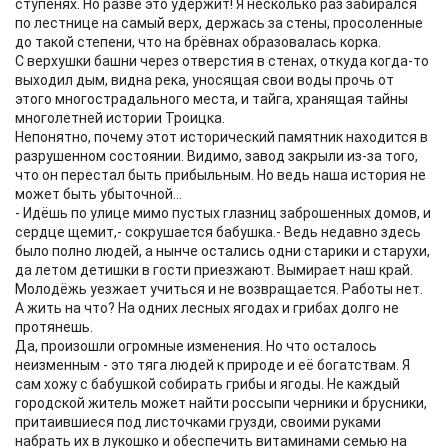
ступенях. Но разве это удержит! Я несколько раз забирался
по лестнице на самый верх, держась за стены, просоленные
до такой степени, что на брёвнах образовалась корка.
С верхушки башни через отверстия в стенах, откуда когда-то
выходил дым, видна река, уносящая свои воды прочь от
этого многострадального места, и тайга, хранящая тайны
многолетней истории Троицка.
Непонятно, почему этот исторический памятник находится в
разрушенном состоянии. Видимо, завод закрыли из-за того,
что он перестал быть прибыльным. Но ведь наша история не
может быть убыточной...
- Идёшь по улице мимо пустых глазниц заброшенных домов, и
сердце щемит,- сокрушается бабушка.- Ведь недавно здесь
было полно людей, а нынче остались одни старики и старухи,
да летом детишки в гости приезжают. Вымирает наш край.
Молодёжь уезжает учиться и не возвращается. Работы нет.
А жить на что? На одних лесных ягодах и грибах долго не
протянешь.
Да, произошли огромные изменения. Но что осталось
неизменным - это тяга людей к природе и её богатствам. Я
сам хожу с бабушкой собирать грибы и ягоды. Не каждый
городской житель может найти россыпи черники и брусники,
притаившиеся под листочками грузди, своими руками
набрать их в лукошко и обеспечить витаминами семью на