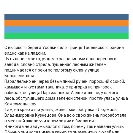
С высокого берега Усолки село Троицк Тасеевского района
видно как на ладони.
Чуть левее моста, рядом с развалинами солеваренного
завода, словно стрела, пущенная лесным жителем,
поднимается от реки по пологому склону улица
Большевицкая.
Параллельно ей через безымянный ручей, поросший осокой,
камышом и кустами тальника, с пригорка на пригорок
взбирается улица Партизанская. А ещё дальше, у самого
леса, обступившего дома зелёной стеной, протянулась улица
Комсомольская.
Там, на краю этой улицы, живёт моя бабушка - Людмила
Владимировна Кузнецова. Она всю свою жизнь проработала
в местной школе учителем химии и биологии.
Я никогда не задумывался о том, почему так названы улицы.
Обычно они носят имена каких-то знаменитых людей или