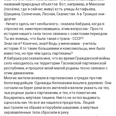
названий природных объектов. Вот, например, в Манском
(посёлке, где я сейчас живу) есть улицы Астафьева,
Шукшина, Солнечная, Лесная, Скалистая. А в Троицке они -
другие.
- Ничего здесь нет необычного,- сказала бабушка, когда я
спросил её, заинтересовавшись этим вопросом.- Просто
история нашего села тесно связана с советским периодом.
Ты же знаешь, что была такая страна - СССР?
Знал ли я? Конечно, знал! Ведь у меня мама - учитель
истории. Кто такие большевики и комсомольцы, мне было
известно, но при чём здесь партизаны?
И бабушка рассказала мне, что во время Гражданской войны
село находилось на территории Тасеевской партизанской
республики, и прошлое моей малой родины тесно связано с
этим движением.
Многие жители воевали в партизанских отрядах против
белогвардейцев. Однажды белоказаки вошли в деревню. Они
согнали на берег реки всех жителей и велели указать на тех,
чьи родные ушли к партизанам, и тех, кто помогал им.
Воцарилась мёртвая тишина. Никто не хотел выдавать
односельчан. Но всё же нашёлся предатель. Людей
выстроили на обрыве и порубили шашками, а мёртвые
окровавленные тела сбросили в реку.