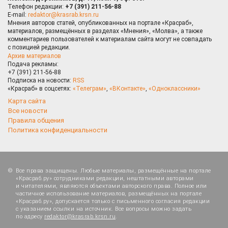
Телефон редакции:
+7 (391) 211-56-88
E-mail:
redaktor@krasrab.krsn.ru
Мнения авторов статей, опубликованных на портале «Красраб»,
материалов, размещённых в разделах «Мнения», «Молва», а также
комментариев пользователей к материалам сайта могут не совпадать
с позицией редакции.
Архив материалов
Подача рекламы:
+7 (391) 211-56-88
Подписка на новости:
RSS
«Красраб» в соцсетях:
«Телеграм»
,
«ВКонтакте»
,
«Одноклассники»
Карта сайта
Все новости
Правила общения
Политика конфиденциальности
Все права защищены. Любые материалы, размещённые на портале
«Красраб.ру» сотрудниками редакции, нештатными авторами
и читателями, являются объектами авторского права. Полное или
частичное использование материалов, размещённых на портале
«Красраб.ру», допускается только с письменного согласия редакции
с указанием ссылки на источник. Все вопросы можно задать
по адресу
redaktor@krasrab.krsn.ru
.