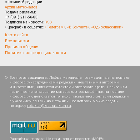
с позицией редакции.
Архив материалов
Подача рекламы:
+7 (391) 211-56-88
Подписка на новости:
RSS
«Красраб» в соцсетях:
«Телеграм»
,
«ВКонтакте»
,
«Одноклассники»
Карта сайта
Все новости
Правила общения
Политика конфиденциальности
Все права защищены. Любые материалы, размещённые на портале
«Красраб.ру» сотрудниками редакции, нештатными авторами
и читателями, являются объектами авторского права. Полное или
частичное использование материалов, размещённых на портале
«Красраб.ру», допускается только с письменного согласия редакции
с указанием ссылки на источник. Все вопросы можно задать
по адресу
redaktor@krasrab.krsn.ru
.
Разработка портала:
Центр интернет-проектов «МОЁ!»