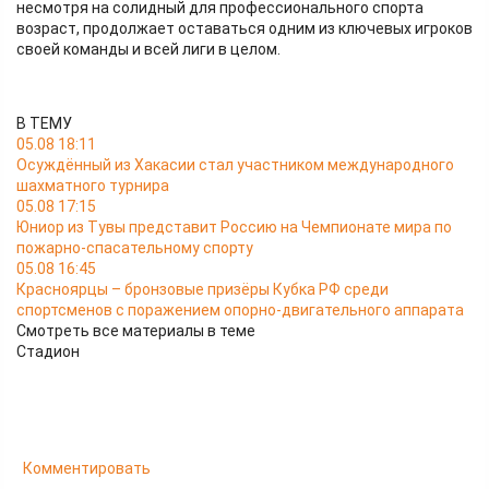
несмотря на солидный для профессионального спорта
возраст, продолжает оставаться одним из ключевых игроков
своей команды и всей лиги в целом.
В ТЕМУ
05.08 18:11
Осуждённый из Хакасии стал участником международного
шахматного турнира
05.08 17:15
Юниор из Тувы представит Россию на Чемпионате мира по
пожарно-спасательному спорту
05.08 16:45
Красноярцы – бронзовые призёры Кубка РФ среди
спортсменов с поражением опорно-двигательного аппарата
Смотреть все материалы в теме
Стадион
Комментировать