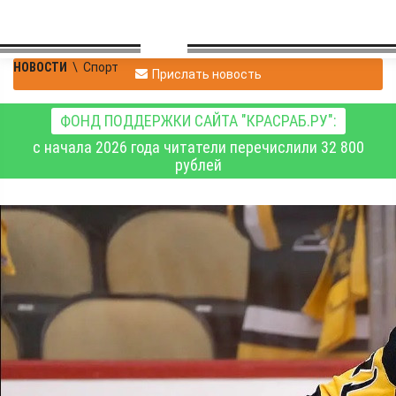
НОВОСТИ
\
Спорт
Прислать новость
ФОНД ПОДДЕРЖКИ САЙТА "КРАСРАБ.РУ":
с начала 2026 года читатели перечислили 32 800
рублей
Евгений Малкин
повторил легендарное
достижение Горди Хоу
в НХЛ