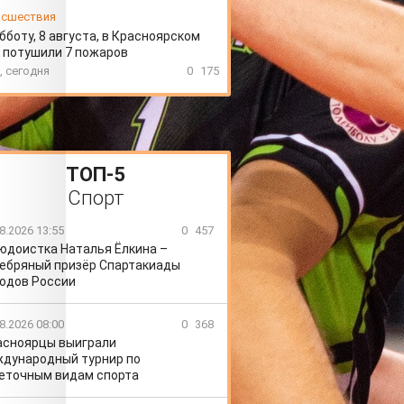
сшествия
бботу, 8 августа, в Красноярском
 потушили 7 пожаров
, сегодня
0
175
ТОП-5
Спорт
8.2026 13:55
0
457
юдоистка Наталья Ёлкина –
ебряный призёр Спартакиады
одов России
8.2026 08:00
0
368
асноярцы выиграли
дународный турнир по
еточным видам спорта