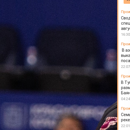
ьфинальной серии
Прои
ярцев против казанского «Зенита» произвела хорошее
Свод
спец
авгу
16:30
Прои
В а
выка
пос
22:07
Прои
В Ту
разм
Бая
04:24
Прои
Семь
реке
22:01