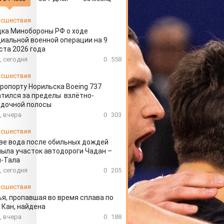
сшествия
ка Минобороны РФ о ходе
иальной военной операции на 9
ста 2026 года
, сегодня
0
558
сшествия
эропорту Норильска Boeing 737
тился за пределы взлётно-
адочной полосы
, вчера
0
303
сшествия
ве вода после обильных дождей
ыла участок автодороги Чадан –
н-Тала
, сегодня
0
205
сшествия
я, пропавшая во время сплава по
 Кан, найдена
, вчера
0
188