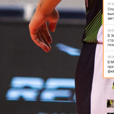
й стадии турнира «Енисею» попался самый, наверное,
07.0
т», являющийся действующим чемпионом России. В
Спо
и команде из столицы Татарстана во всех четырёх
вых
то является фаворитом данной пары, был известен
авг
лейболисты чемпиону? Только свою игру, благодаря
04.0
исло восьми сильнейших команд страны. Причём
В Э
 уже в первой партии. «Енисей» дебют встречи провёл
стр
анских звёзд оказалась к такому повороту событий не
пох
ь на счёте 4:4, после чего гости резко ушли вперёд.
орошо отлаженный часовой механизм: уверенная игра в
стрыми атаками и надёжным блоком.
05.0
 Мурашко, Максима Бочарова, Александра Янутова и
В М
ороны себя показал Кирилл Урсов. Во многом
пре
ыстро добился вполне комфортного перевеса в пять
физ
елил наш успех в первом сете. Естественно, «Зенит»
авления ситуации. В какой-то момент хозяевам
х баллов, но сибиряки всё же устояли и выиграли
ая и мастеровитая команда успешно выходила из куда
е три партии прошли с заметным игровым перевесом
рников Сэм Деру, Майка Кристенсон и Артём Вольвич
тами множество неразрешимых задач. Но основной
 Дмитрий Волков и Максим Михайлов, с подачами