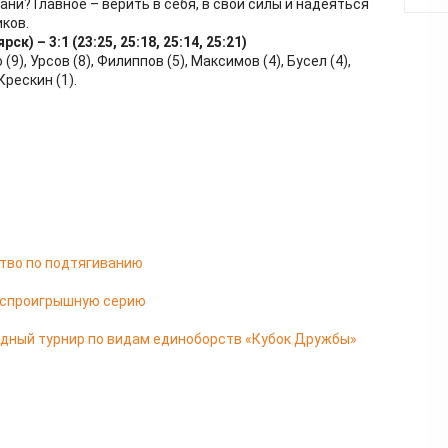
ни? Главное – верить в себя, в свои силы и надеяться
ков.
к) – 3:1 (23:25, 25:18, 25:14, 25:21)
9), Урсов (8), Филиппов (5), Максимов (4), Бусел (4),
Крескин (1).
тво по подтягиванию
еспроигрышную серию
дный турнир по видам единоборств «Кубок Дружбы»