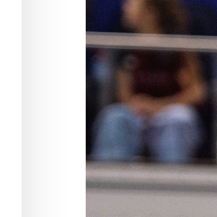
В первом четвертьфинальном матче 
действующему чемпиону России.
Фото:
vk.com/vcenisey
В чемпионате России по волейболу н