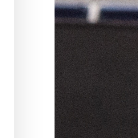
случиться, что на четвертьфинально
грозный соперник – казанский «Зени
этом сезоне красноярцы уже уступил
матчах и поэтому ответ на вопрос, к
заранее.
Что могли противопоставить наши во
которой им и удалось пробиться в ч
демонстрировать её сибиряки начали
просто образцово, и вся россыпь каз
готова. Короткая разведка закончилас
Вся наша команда действовала как х
защите гармонично сочеталась с бы
Помимо привычных лидеров – Романа
Игоря Филиппова – с самой лучшей ст
благодаря им «Енисей» достаточно б
очков – 12:7. Этот рывок и предопред
приложил множество усилий для испр
удалось сократить отставание до дву
первый отрезок матча 25:23.
Но «Зенит» есть «Зенит». Эта опытн
более сложных положений. Остальны
чемпиона. В дальнейшем лидеры сопе
поставили перед нашими волейболис
вклад в победу внесли два игрока –