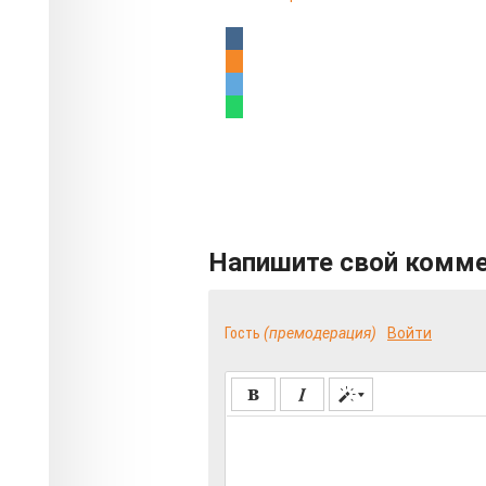
Напишите свой комм
Гость
(премодерация)
Войти