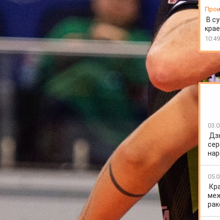
Прои
В су
крае
10:49
03.0
Дз
сер
нар
нашим волейболистам удалось создать проблемы
05.0
Кр
меж
рак
аступила пора решающих матчей. И надо же такому