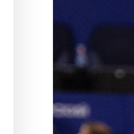
матче четверт
Несмотря на поражение, игра красно
впечатление.
Спорт
01.04.2024 02:15
2154