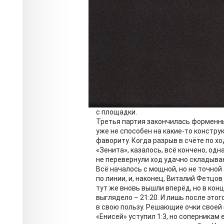
которых красноярцы справлялись с 
На волне первоначального успеха «Ен
теперь уже «Зенит» постоянно вёл в 
самом конце партии, когда красноярц
более весомым – 25:18.
Было видно, что чемпионы страны вн
первую очередь они касались игры в 
заранее знали, как будут развиватьс
и Волковым уже осечек не допускали.
говорят, «на чистой сетке». Попав по
Бочарова, и далеко не случайно тре
с площадки.
Третья партия закончилась форменным
уже не способен на какие-то констру
фавориту. Когда разрыв в счёте по хо
«Зенита», казалось, всё кончено, од
не перевернули ход удачно складыва
Всё началось с мощной, но не точной
по линии, и, наконец, Виталий Фетцов
тут же вновь вышли вперёд, но в ко
выглядело – 21:20. И лишь после это
в свою пользу. Решающие очки своей
«Енисей» уступил 1:3, но соперникам