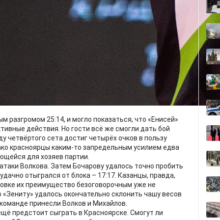
большим трудом.
исей» навязал фавориту борьбу и во втором сете. Да,
счёте, но разрыв критическим не выглядел. Только в
ы начали безрассудно рисковать, перевес хозяев стал
если в свои действия существенные изменения. В
защите и на блоке: порой казалось, будто зенитовцы
я наши атаки. Да и в нападении те же Деру с Вольвичем
 Причём большинство баллов они заработали, как
д жёсткий пресс, разладилась игра у Мурашко и
нерский штаб нашей команды довольно часто убирал их
 разгромом 25:14, и могло показаться, что «Енисей»
ктивные действия. Но гости всё же смогли дать бой
ду четвёртого сета достиг четырёх очков в пользу
нако красноярцы каким-то запредельным усилием едва
ющейся для хозяев партии.
 атаки Волкова. Затем Бочарову удалось точно пробить
 удачно отыгрался от блока – 17:17. Казанцы, правда,
нцовке их преимущество безоговорочным уже не
го «Зениту» удалось окончательно склонить чашу весов
 команде принесли Волков и Михайлов.
 ещё предстоит сыграть в Красноярске. Смогут ли