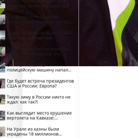
В ОАЭ произошло жестокое
убийство криптомиллионера
Все новости по падению
вертолета на Кавказе: читать
здесь
Таких событий не было с 1945:
чего ждать всем нам?
В магазинах России ажиотаж
из-за этого продукта: что
купить?
СМИ: В Химках на
полицейскую машину напали
и подожгли.
Где будет встреча президентов
США и России: Европа?
Такую зиму в России никто не
ждал: как так?!
Как выглядит место крушение
вертолета на Кавказе:
смотреть
На Урале из казны были
украдены 18 миллионов