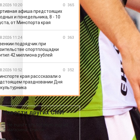
8.2026 10:20
0
365
ртивная афиша предстоящих
одных и понедельника, 8 - 10
уста, от Минспорта края
8.2026 11:24
0
363
венкии подрядчик при
оительстве спортплощадки
итил 42 миллиона рублей
8.2026 10:52
0
352
инспорте края расссказали о
дстоящем праздновании Дня
культурника
Новости других СМИ
Не ешьте эту готовую еду из
магазина: список