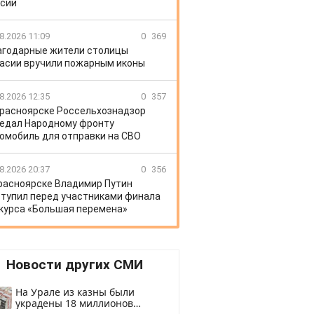
сии
8.2026 11:09
0
369
агодарные жители столицы
асии вручили пожарным иконы
8.2026 12:35
0
357
Красноярске Россельхознадзор
едал Народному фронту
омобиль для отправки на СВО
8.2026 20:37
0
356
расноярске Владимир Путин
тупил перед участниками финала
курса «Большая перемена»
Новости других СМИ
На Урале из казны были
украдены 18 миллионов