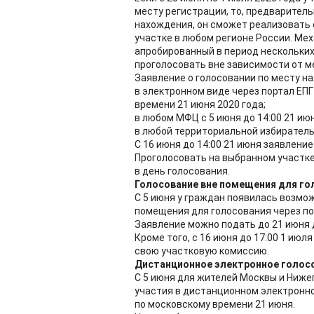
месту регистрации, то, предваритель
нахождения, он сможет реализовать 
участке в любом регионе России. Ме
апробированный в период нескольких
проголосовать вне зависимости от м
Заявление о голосовании по месту н
в электронном виде через портал ЕПГУ
времени 21 июня 2020 года;
в любом МФЦ с 5 июня до 14:00 21 июн
в любой территориальной избирательн
С 16 июня до 14:00 21 июня заявлени
Проголосовать на выбранном участке
в день голосования.
Голосование вне помещения для го
С 5 июня у граждан появилась возмо
помещения для голосования через по
Заявление можно подать до 21 июня 
Кроме того, с 16 июня до 17:00 1 ию
свою участковую комиссию.
Дистанционное электронное голос
С 5 июня для жителей Москвы и Ниже
участия в дистанционном электронно
по московскому времени 21 июня.