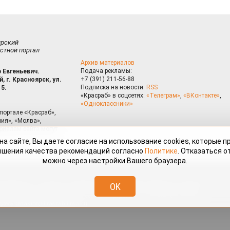
ирский
стной портал
Архив материалов
Подача рекламы:
 Евгеньевич.
+7 (391) 211-56-88
, г. Красноярск, ул.
Подписка на новости:
RSS
15.
«Красраб» в соцсетях:
«Телеграм»
,
«ВКонтакте»
,
«Одноклассники»
портале «Красраб»,
ия», «Молва»,
риалам сайта могут
на сайте, Вы даете согласие на использование cookies, которые 
ышения качества рекомендаций согласно
Политике
. Отказаться от
можно через настройки Вашего браузера.
змещённые на портале «Красраб.ру» сотрудниками редакции, нештатными
OK
 авторского права. Полное или частичное использование материалов,
скается только с письменного согласия редакции с указанием ссылки
дресу
redaktor@krasrab.krsn.ru
.