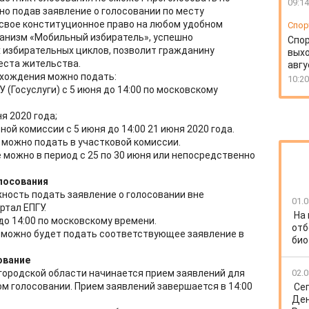
09:14
но подав заявление о голосовании по месту
свое конституционное право на любом удобном
Спор
ханизм «Мобильный избиратель», успешно
Спо
 избирательных циклов, позволит гражданину
выхо
еста жительства.
авгу
ахождения можно подать:
10:20
 (Госуслуги) с 5 июня до 14:00 по московскому
я 2020 года;
ой комиссии с 5 июня до 14:00 21 июня 2020 года.
е можно подать в участковой комиссии.
 можно в период с 25 по 30 июня или непосредственно
лосования
жность подать заявление о голосовании вне
01.0
ртал ЕПГУ.
На
до 14:00 по московскому времени.
отб
ля можно будет подать соответствующее заявление в
био
ование
городской области начинается прием заявлений для
02.0
м голосовании. Прием заявлений завершается в 14:00
Се
Ден