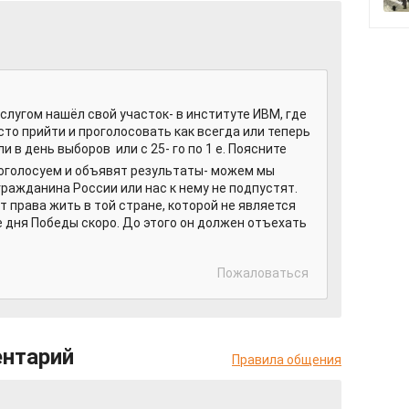
услугом нашёл свой участок- в институте ИВМ, где
осто прийти и проголосовать как всегда или теперь
и в день выборов или с 25- го по 1 е. Поясните
проголосуем и объявят результаты- можем мы
ражданина России или нас к нему не подпустят.
т права жить в той стране, которой не является
 дня Победы скоро. До этого он должен отъехать
Пожаловаться
ентарий
Правила общения