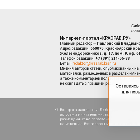
Сиб
ново
Интернет-портал «КРАСРАБ.РУ»
Главный редактор —
Павловский Владимир
Адрес редакции:
660075, Красноярский край
Железнодорожников, д. 17, пом. 9, оф. 6
Телефон редакции:
+7 (391) 211-56-88
E-mail:
redaktor@krasrab.krsn.ru
Мнения авторов статей, опубликованных на 
материалов, размещённых в разделах «Мнен
а также комментариев пользователей к мате
не совпадать с позицией редакции.
Оставаясь 
для пов
Все права защищены. Любые материалы, ра
авторами и читателями, являются объектами
размещённых на портале «Красраб.ру», допу
на источник. Все вопросы можно задать по а