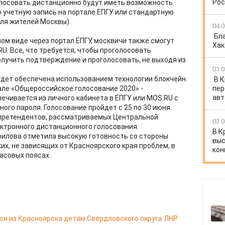
Рос
олосовать дистанционно будут иметь возможность
учетную запись на портале ЕПГУ или стандартную
для жителей Москвы).
04.0
Бл
ом виде через портал ЕПГУ, москвичи также смогут
Хак
U. Все, что требуется, чтобы проголосовать
олучить подтверждение и проголосовать, не выходя из
01.0
удет обеспечена использованием технологии блокчейн.
В 
але «Общероссийское голосование 2020» -
пер
авт
печивается из личного кабинета в ЕПГУ или MOS.RU с
о пароля. Голосование пройдет с 25 по 30 июня.
 претендентов, рассматриваемых Центральной
03.0
ктронного дистанционного голосования.
В К
илова отметила высокую готовность со стороны
выс
ких, не зависящих от Красноярского края проблем, в
кон
часовых поясах.
я из Красноярска детям Свердловского округа ЛНР