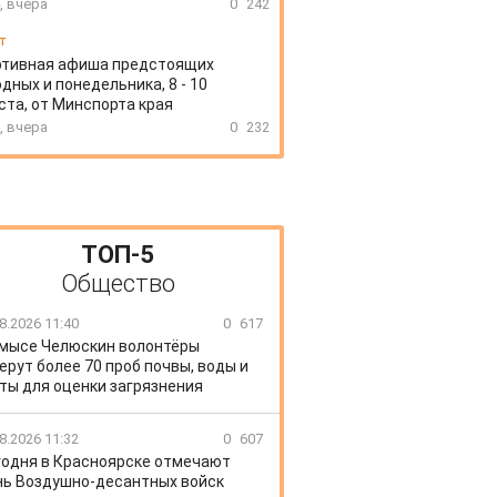
, вчера
0
242
т
ртивная афиша предстоящих
дных и понедельника, 8 - 10
ста, от Минспорта края
, вчера
0
232
ТОП-5
Общество
8.2026 11:40
0
617
 мысе Челюскин волонтёры
ерут более 70 проб почвы, воды и
ты для оценки загрязнения
8.2026 11:32
0
607
годня в Красноярске отмечают
ь Воздушно-десантных войск