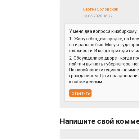
Сергей Орловский
13.06.2020 16:22
У меня два вопроса к избиркому.
1- Живу в Академгородке, по Гос
он и раньше был. Могу я туда пр
сложности. И когда приходить- ил
2. Обсуждали во дворе - когда 
пойти и выгнать губернатора нег
По новой конституции он не имее
гражданином. Да и празднование
к побеждённым.
Напишите свой комм