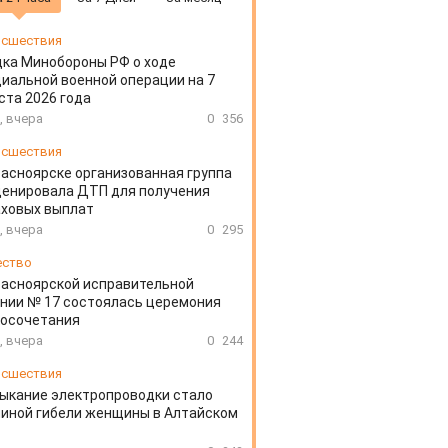
сшествия
ка Минобороны РФ о ходе
иальной военной операции на 7
ста 2026 года
, вчера
0
356
сшествия
расноярске организованная группа
ценировала ДТП для получения
аховых выплат
, вчера
0
295
ество
расноярской исправительной
нии № 17 состоялась церемония
косочетания
, вчера
0
244
сшествия
ыкание электропроводки стало
иной гибели женщины в Алтайском