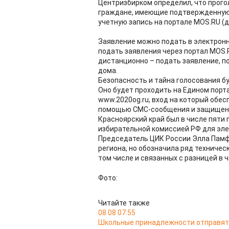
Центризбирком определил, что прог
граждане, имеющие подтвержденную 
учетную запись на портале MOS.RU (
Заявление можно подать в электронн
подать заявления через портал MOS.R
дистанционно – подать заявление, п
дома.
Безопасность и тайна голосования б
Оно будет проходить на Едином порт
www.2020og.ru, вход на который обес
помощью СМС-сообщения и защищенног
Красноярский край был в числе пяти
избирательной комиссией РФ для эле
Председатель ЦИК России Элла Памф
региона, но обозначила ряд техничес
том числе и связанных с разницей в 
Фото:
Читайте также
08.08 07:55
Школьные принадлежности отправятс