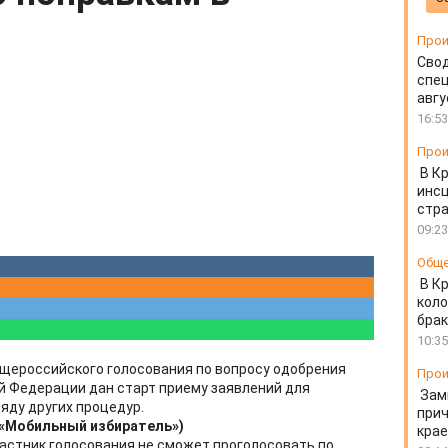
Прои
Свод
спец
авгу
16:53
Прои
В К
инс
стр
09:23
Общ
В К
коло
бра
10:35
бщероссийского голосования по вопросу одобрения
Прои
й Федерации дан старт приему заявлений для
Зам
яду других процедур.
прич
(«Мобильный избиратель»)
крае
участник голосования не сможет проголосовать по