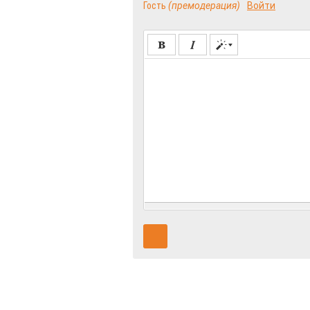
Гость
(премодерация)
Войти