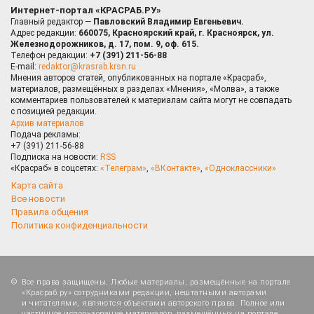
Интернет-портал «КРАСРАБ.РУ»
Главный редактор —
Павловский Владимир Евгеньевич.
Адрес редакции:
660075, Красноярский край, г. Красноярск, ул.
Железнодорожников, д. 17, пом. 9, оф. 615.
Телефон редакции:
+7 (391) 211-56-88
E-mail:
redaktor@krasrab.krsn.ru
Мнения авторов статей, опубликованных на портале «Красраб»,
материалов, размещённых в разделах «Мнения», «Молва», а также
комментариев пользователей к материалам сайта могут не совпадать
с позицией редакции.
Архив материалов
Подача рекламы:
+7 (391) 211-56-88
Подписка на новости:
RSS
«Красраб» в соцсетях:
«Телеграм»
,
«ВКонтакте»
,
«Одноклассники»
Карта сайта
Все новости
Правила общения
Политика конфиденциальности
Все права защищены. Любые материалы, размещённые на портале
«Красраб.ру» сотрудниками редакции, нештатными авторами
и читателями, являются объектами авторского права. Полное или
частичное использование материалов, размещённых на портале