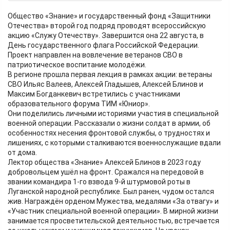
Общество «Знание» и государственный фонд «Защитники
Отечества» второй год подряд проводят всероссийскую
акцию «Служу Отечеству». Завершится она 22 августа, в
День государственного флага Российской Федерации.
Проект направлен на вовлечение ветеранов СВО в
патриотическое воспитание молодёжи.
В регионе прошла первая лекция в рамках акции: ветераны
СВО Ильяс Валеев, Алексей Гладышев, Алексей Блинов и
Максим Богданкевич встретились с участниками
образовательного форума ТИМ «Юниор».
Они поделились личными историями участия в специальной
военной операции. Рассказали о жизни солдат в армии, об
особенностях несения фронтовой службы, о трудностях и
лишениях, с которыми сталкиваются военнослужащие вдали
от дома.
Лектор общества «Знание» Алексей Блинов в 2023 году
добровольцем ушёл на фронт. Сражался на передовой в
звании командира 1-го взвода 9-й штурмовой роты в
Луганской народной республике. Был ранен, чудом остался
жив. Награждён орденом Мужества, медалями «За отвагу» и
«Участник специальной военной операции». В мирной жизни
занимается просветительской деятельностью, встречается