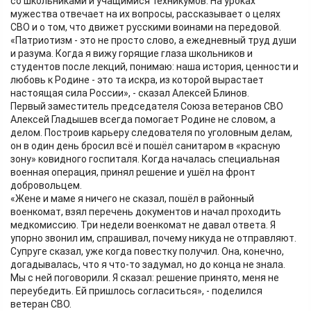
со школьниками и учащимися техникумов. На уроках
мужества отвечает на их вопросы, рассказывает о целях
СВО и о том, что движет русскими воинами на передовой.
«Патриотизм - это не просто слово, а ежедневный труд души
и разума. Когда я вижу горящие глаза школьников и
студентов после лекций, понимаю: наша история, ценности и
любовь к Родине - это та искра, из которой вырастает
настоящая сила России», - сказал Алексей Блинов.
Первый заместитель председателя Союза ветеранов СВО
Алексей Гладышев всегда помогает Родине не словом, а
делом. Построив карьеру следователя по уголовным делам,
он в один день бросил всё и пошёл санитаром в «красную
зону» ковидного госпиталя. Когда началась специальная
военная операция, принял решение и ушёл на фронт
добровольцем.
«Жене и маме я ничего не сказал, пошёл в районный
военкомат, взял перечень документов и начал проходить
медкомиссию. Три недели военкомат не давал ответа. Я
упорно звонил им, спрашивал, почему никуда не отправляют.
Супруге сказал, уже когда повестку получил. Она, конечно,
догадывалась, что я что-то задумал, но до конца не знала.
Мы с ней поговорили. Я сказал: решение принято, меня не
переубедить. Ей пришлось согласиться», - поделился
ветеран СВО.