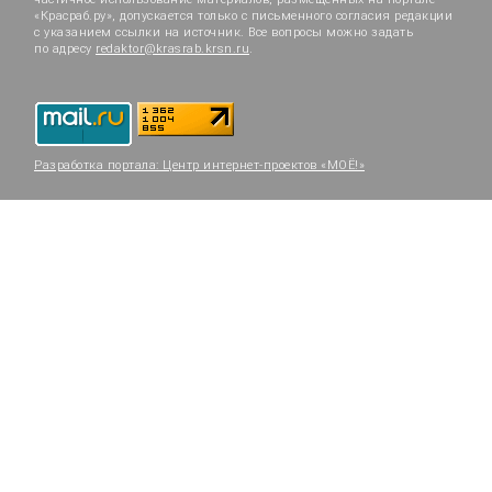
«Красраб.ру», допускается только с письменного согласия редакции
с указанием ссылки на источник. Все вопросы можно задать
по адресу
redaktor@krasrab.krsn.ru
.
Разработка портала:
Центр интернет-проектов «МОЁ!»