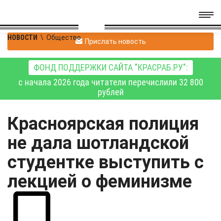
НОВОСТИ
\
Общество
Прислать новость
ФОНД ПОДДЕРЖКИ САЙТА "КРАСРАБ.РУ":
с начала 2026 года читатели перечислили 32 800
рублей
Красноярская полиция
не дала шотландской
студентке выступить с
лекцией о феминизме