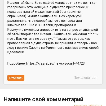
Коллонтай была. Есть ещё её манифест тех же лет, где
говорилось, что женщина-существо прекрасное, и
пользоваться ей может каждый 9согласия не
спрашивая). И книга Коллонтай "Без черёмухи"
разъясняла, что половой акт-это не повод для
знакомства. Ещё И.В. Сталин, преподавая в
Коммунистическом университете на вопрос слушателей
об этом творчестве сказал -"Коллонтай- обычная ***** и
я это Вам читать не советую". Так мы эту ересь, как
православная в душе страна, не приняли, а теперь к нам
лезут всякие Харриеты Филлипсы с навязыванием своей
идеологии.
Подробнее: https://krasrab.ru/news/society/4723
Пожаловаться
Напишите свой комментарий