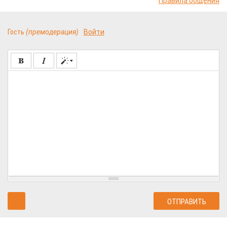
Правила общения
Гость
(премодерация)
Войти