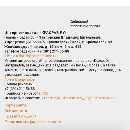
Сибирский
новостной портал
Интернет-портал «КРАСРАБ.РУ»
Главный редактор —
Павловский Владимир Евгеньевич.
Адрес редакции:
660075, Красноярский край, г. Красноярск, ул.
Железнодорожников, д. 17, пом. 9, оф. 615.
Телефон редакции:
+7 (391) 211-56-88
E-mail:
redaktor@krasrab.krsn.ru
Мнения авторов статей, опубликованных на портале «Красраб»,
материалов, размещённых в разделах «Мнения», «Молва», а также
комментариев пользователей к материалам сайта могут не совпадать
с позицией редакции.
Архив материалов
Подача рекламы:
+7 (391) 211-56-88
Подписка на новости:
RSS
«Красраб» в соцсетях:
«Телеграм»
,
«ВКонтакте»
,
«Одноклассники»
Карта сайта
Все новости
Правила общения
Политика конфиденциальности