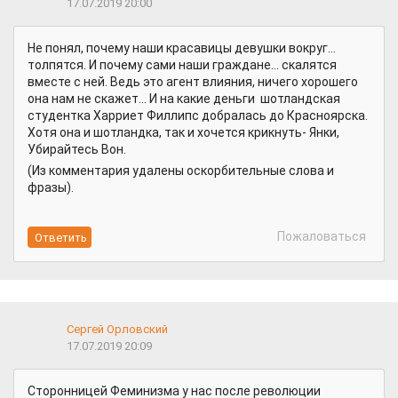
17.07.2019 20:00
Не понял, почему наши красавицы девушки вокруг...
толпятся. И почему сами наши граждане... скалятся
вместе с ней. Ведь это агент влияния, ничего хорошего
она нам не скажет... И на какие деньги шотландская
студентка Харриет Филлипс добралась до Красноярска.
Хотя она и шотландка, так и хочется крикнуть- Янки,
Убирайтесь Вон.
(Из комментария удалены оскорбительные слова и
фразы).
Пожаловаться
Сергей Орловский
17.07.2019 20:09
Сторонницей Феминизма у нас после революции