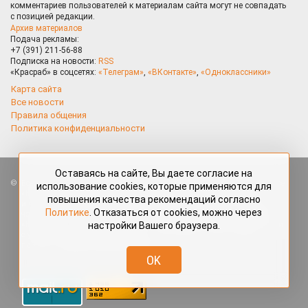
комментариев пользователей к материалам сайта могут не совпадать
с позицией редакции.
Архив материалов
Подача рекламы:
+7 (391) 211-56-88
Подписка на новости:
RSS
«Красраб» в соцсетях:
«Телеграм»
,
«ВКонтакте»
,
«Одноклассники»
Карта сайта
Все новости
Правила общения
Политика конфиденциальности
Оставаясь на сайте, Вы даете согласие на
Все права защищены. Любые материалы, размещённые на портале
использование cookies, которые применяются для
«Красраб.ру» сотрудниками редакции, нештатными авторами
повышения качества рекомендаций согласно
и читателями, являются объектами авторского права. Полное или
Политике
. Отказаться от cookies, можно через
частичное использование материалов, размещённых на портале
настройки Вашего браузера.
«Красраб.ру», допускается только с письменного согласия редакции
с указанием ссылки на источник. Все вопросы можно задать
по адресу
redaktor@krasrab.krsn.ru
.
OK