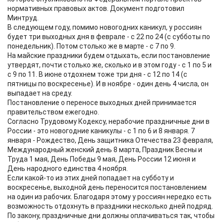
нормативных правовых актов. Документ подготовил
Минтруд.
В следующем году, помимо новогодних каникул, у россиян
будет три выходных дня в феврале - с 22 по 24 (с субботы по
понедельник). Потом столько же в марте - с 7 по 9.
На майские праздники будем отдыхать, если постановление
утвердят, почти столько же, сколько и в этом году - с 1 по 5 и
с 9 по 11. В июне отдохнем тоже три дня - с 12 по 14 (с
пятницы по воскресенье). И в ноябре - один день 4 числа, он
выпадает на среду.
Постановление о переносе выходных дней принимается
правительством ежегодно.
Согласно Трудовому Кодексу, нерабочие праздничные дни в
России - это новогодние каникулы - с 1 по 6 и 8 января. 7
января - Рождество, День защитника Отечества 23 февраля,
Международный женский день 8 марта, Праздник Весны и
Труда 1 мая, День Победы 9 мая, День России 12 июня и
День народного единства 4 ноября.
Если какой-то из этих дней попадает на субботу и
воскресенье, выходной день переносится постановлением
на один из рабочих. Благодаря этому у россиян нередко есть
возможность отдохнуть в праздники несколько дней подряд.
По закону, праздничные дни должны оплачиваться так, чтобы