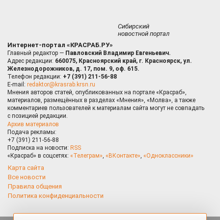
Сибирский
новостной портал
Интернет-портал «КРАСРАБ.РУ»
Главный редактор —
Павловский Владимир Евгеньевич.
Адрес редакции:
660075, Красноярский край, г. Красноярск, ул.
Железнодорожников, д. 17, пом. 9, оф. 615.
Телефон редакции:
+7 (391) 211-56-88
E-mail:
redaktor@krasrab.krsn.ru
Мнения авторов статей, опубликованных на портале «Красраб»,
материалов, размещённых в разделах «Мнения», «Молва», а также
комментариев пользователей к материалам сайта могут не совпадать
с позицией редакции.
Архив материалов
Подача рекламы:
+7 (391) 211-56-88
Подписка на новости:
RSS
«Красраб» в соцсетях:
«Телеграм»
,
«ВКонтакте»
,
«Одноклассники»
Карта сайта
Все новости
Правила общения
Политика конфиденциальности