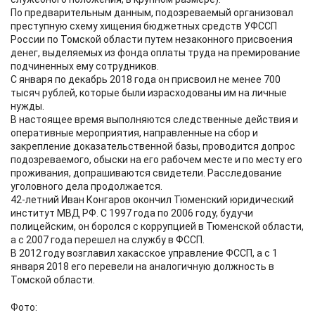
По предварительным данным, подозреваемый организовал
преступную схему хищения бюджетных средств УФССП
России по Томской области путем незаконного присвоения
денег, выделяемых из фонда оплаты труда на премирование
подчиненных ему сотрудников.
С января по декабрь 2018 года он присвоил не менее 700
тысяч рублей, которые были израсходованы им на личные
нужды.
В настоящее время выполняются следственные действия и
оперативные мероприятия, направленные на сбор и
закрепление доказательственной базы, проводится допрос
подозреваемого, обыски на его рабочем месте и по месту его
проживания, допрашиваются свидетели. Расследование
уголовного дела продолжается.
42-летний Иван Конгаров окончил Тюменский юридический
институт МВД РФ. С 1997 года по 2006 году, будучи
полицейским, он боролся с коррупцией в Тюменской области,
а с 2007 года перешел на службу в ФССП.
В 2012 году возглавил хакасское управление ФССП, а с 1
января 2018 его перевели на аналогичную должность в
Томской области.
Фото: