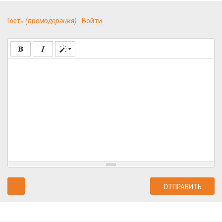
Гость
(премодерация)
Войти