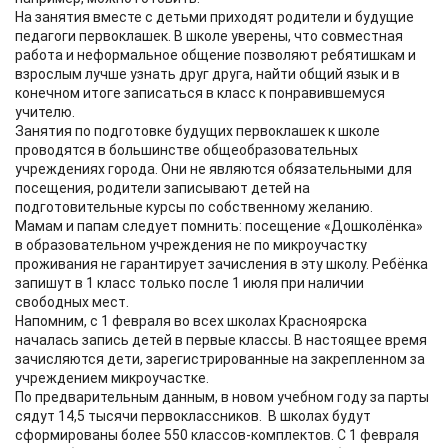
​На занятия вместе с детьми приходят родители и будущие
педагоги первоклашек. В школе уверены, что совместная
работа и неформальное общение позволяют ребятишкам и
взрослым лучше узнать друг друга, найти общий язык и в
конечном итоге записаться в класс к понравившемуся
учителю.
Занятия по подготовке будущих первоклашек к школе
проводятся в большинстве общеобразовательных
учреждениях города. Они не являются обязательными для
посещения, родители записывают детей на
подготовительные курсы по собственному желанию.
Мамам и папам следует помнить: посещение «Дошколёнка»
в образовательном учреждения не по микроучастку
проживания не гарантирует зачисления в эту школу. Ребёнка
запишут в 1 класс только после 1 июля при наличии
свободных мест.
Напомним, с 1 февраля во всех школах Красноярска
началась запись детей в первые классы. В настоящее время
зачисляются дети, зарегистрированные на закрепленном за
учреждением микроучастке.
По предварительным данным, в новом учебном году за парты
сядут 14,5 тысячи первоклассников. В школах будут
сформированы более 550 классов-комплектов. С 1 февраля