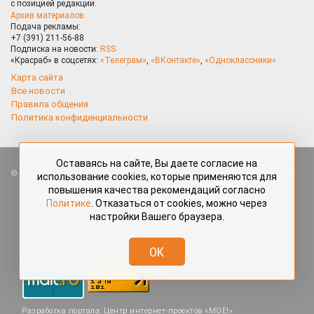
с позицией редакции.
Архив материалов
Подача рекламы:
+7 (391) 211-56-88
Подписка на новости:
RSS
«Красраб» в соцсетях:
«Телеграм»
,
«ВКонтакте»
,
«Одноклассники»
Карта сайта
Все новости
Правила общения
Политика конфиденциальности
Оставаясь на сайте, Вы даете согласие на
Все права защищены. Любые материалы, размещённые на портале
использование cookies, которые применяются для
«Красраб.ру» сотрудниками редакции, нештатными авторами
повышения качества рекомендаций согласно
и читателями, являются объектами авторского права. Полное или
Политике
. Отказаться от cookies, можно через
частичное использование материалов, размещённых на портале
настройки Вашего браузера.
«Красраб.ру», допускается только с письменного согласия редакции
с указанием ссылки на источник. Все вопросы можно задать
по адресу
redaktor@krasrab.krsn.ru
.
OK
Разработка портала:
Центр интернет-проектов «МОЁ!»