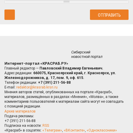
Сибирский
новостной портал
Интернет-портал «КРАСРАБ.РУ»
Главный редактор —
Павловский Владимир Евгеньевич.
Адрес редакции:
660075, Красноярский край, г. Красноярск, ул.
Железнодорожников, д. 17, пом. 9, оф. 615.
Телефон редакции:
+7 (391) 211-56-88
E-mail:
redaktor@krasrab.krsn.ru
Мнения авторов статей, опубликованных на портале «Красраб»,
материалов, размещённых в разделах «Мнения», «Молва», а также
комментариев пользователей к материалам сайта могут не совпадать
с позицией редакции.
Архив материалов
Подача рекламы:
+7 (391) 211-56-88
Подписка на новости:
RSS
«Красраб» в соцсетях:
«Телеграм»
,
«ВКонтакте»
,
«Одноклассники»